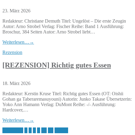
23. März 2026
Redakteur: Christiane Demuth Titel: Ungelöst – Die erste Zeugin
Autor: Arno Strobel Verlag: Fischer Reihe: Band 1 Ausführung:
Broschur, 384 Seiten Autor: Arno Strobel liebt…
Weiterlesen…
→
Rezension
[REZENSION] Richtig gutes Essen
18. März 2026
Redakteur: Kerstin Kruse Titel: Richtig gutes Essen (OT: Oishii
Gohan ga Taberaremasuyouni) Autorin: Junko Takase Übersetzerin:
Yoko Ann Hamann Verlag: DuMont Reihe: -/- Ausführung:
Hardcover,…
Weiterlesen…
→
Seitennummerierung
« Previous
1
2
3
4
…
33
Next »