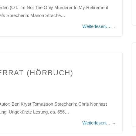
orden (OT: I’m Not The Only Murderer In My Retirement
aefs Sprecherin: Manon Straché…
Weiterlesen…
→
ERRAT (HÖRBUCH)
t Autor: Ben Kryst Tomasson Sprecherin: Chris Nonnast
rung: Ungekürzte Lesung, ca. 656…
Weiterlesen…
→