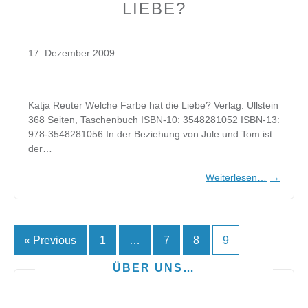
LIEBE?
17. Dezember 2009
Katja Reuter Welche Farbe hat die Liebe? Verlag: Ullstein
368 Seiten, Taschenbuch ISBN-10: 3548281052 ISBN-13:
978-3548281056 In der Beziehung von Jule und Tom ist
der…
Weiterlesen…
→
« Previous
1
…
7
8
9
Seitennummerierung
der
ÜBER UNS…
Beiträge