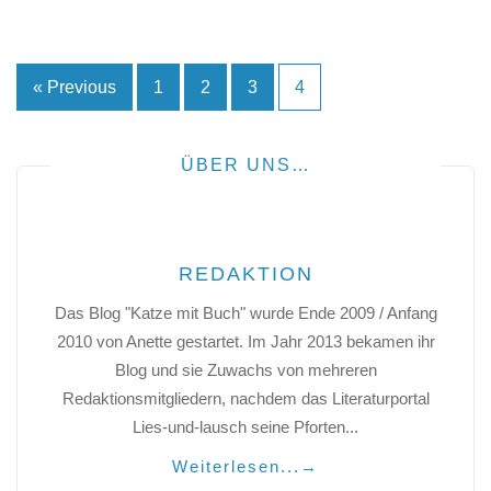
Seitennummerierung
« Previous
1
2
3
4
der
Beiträge
ÜBER UNS…
REDAKTION
Das Blog "Katze mit Buch" wurde Ende 2009 / Anfang
2010 von Anette gestartet. Im Jahr 2013 bekamen ihr
Blog und sie Zuwachs von mehreren
Redaktionsmitgliedern, nachdem das Literaturportal
Lies-und-lausch seine Pforten...
Weiterlesen...
→