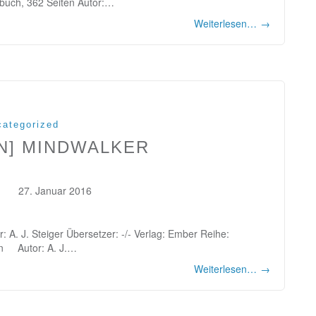
buch, 362 Seiten Autor:…
Weiterlesen…
→
ategorized
N] MINDWALKER
27. Januar 2016
 A. J. Steiger Übersetzer: -/- Verlag: Ember Reihe:
en Autor: A. J.…
Weiterlesen…
→