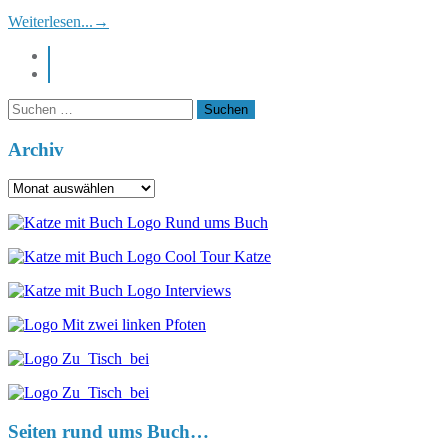
Weiterlesen...
→
instagram
pinterest
Suchen
nach:
Archiv
Archiv
Seiten rund ums Buch…