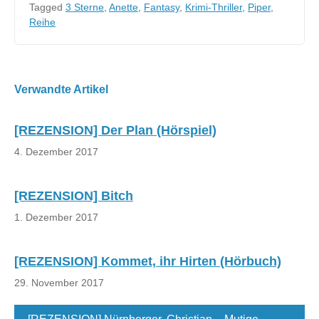
Tagged
3 Sterne
,
Anette
,
Fantasy
,
Krimi-Thriller
,
Piper
,
Reihe
Beitragsnavigation
Verwandte Artikel
[REZENSION] Der Plan (Hörspiel)
4. Dezember 2017
[REZENSION] Bitch
1. Dezember 2017
[REZENSION] Kommet, ihr Hirten (Hörbuch)
29. November 2017