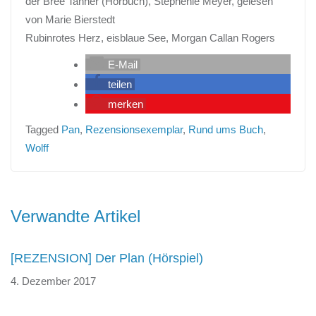
der Bree Tanner (Hörbuch), Stephenie Meyer, gelesen
von Marie Bierstedt
Rubinrotes Herz, eisblaue See, Morgan Callan Rogers
E-Mail
teilen
merken
Tagged
Pan
,
Rezensionsexemplar
,
Rund ums Buch
,
Wolff
Beitragsnavigation
Verwandte Artikel
[REZENSION] Der Plan (Hörspiel)
4. Dezember 2017