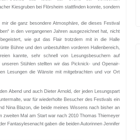
acher Kiesgruben bei Flörsheim stattfinden konnte, sondern
 mir die ganz besondere Atmosphäre, die dieses Festival
uben“ in den vergangenen Jahren ausgezeichnet hat, nicht
begeistert, wie gut das Flair trotzdem mit in die Halle
nte Bühne und den unbestuhlten vorderen Hallenbereich,
eien kannte, sehr schnell von Lesungsbesuchern auf
 unseren Stühlen stellten wir das Picknick- und Openair-
den Lesungen die Wänste mit mitgebrachten und vor Ort
den Abend und auch Dieter Arnold, der jeden Lesungspart
ntermalte, war für wiederholte Besucher des Festivals ein
und Nina Blazon, die beide meines Wissens nach bisher an
um zweiten Mal am Start war nach 2010 Thomas Thiemeyer
 der Fantasylesenacht gaben die beiden Autorinnen Jennifer