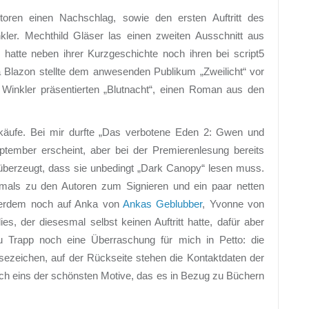
ren einen Nachschlag, sowie den ersten Auftritt des
ler. Mechthild Gläser las einen zweiten Ausschnitt aus
 hatte neben ihrer Kurzgeschichte noch ihren bei script5
Blazon stellte dem anwesenden Publikum „Zweilicht“ vor
 Winkler präsentierten „Blutnacht“, einen Roman aus den
hkäufe. Bei mir durfte „Das verbotene Eden 2: Gwen und
ptember erscheint, aber bei der Premierenlesung bereits
 überzeugt, dass sie unbedingt „Dark Canopy“ lesen muss.
als zu den Autoren zum Signieren und ein paar netten
ßerdem noch auf Anka von
Ankas Geblubber
, Yvonne von
, der diesesmal selbst keinen Auftritt hatte, dafür aber
u Trapp noch eine Überraschung für mich in Petto: die
sezeichen, auf der Rückseite stehen die Kontaktdaten der
ich eins der schönsten Motive, das es in Bezug zu Büchern