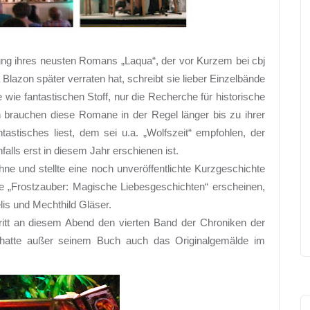
lung ihres neusten Romans „Laqua“, der vor Kurzem bei cbj
 Blazon später verraten hat, schreibt sie lieber Einzelbände
ie fantastischen Stoff, nur die Recherche für historische
 brauchen diese Romane in der Regel länger bis zu ihrer
ntastisches liest, dem sei u.a. „Wolfszeit“ empfohlen, der
falls erst in diesem Jahr erschienen ist.
ne und stellte eine noch unveröffentlichte Kurzgeschichte
ie „Frostzauber: Magische Liebesgeschichten“ erscheinen,
lis und Mechthild Gläser.
ritt an diesem Abend den vierten Band der Chroniken der
hatte außer seinem Buch auch das Originalgemälde im