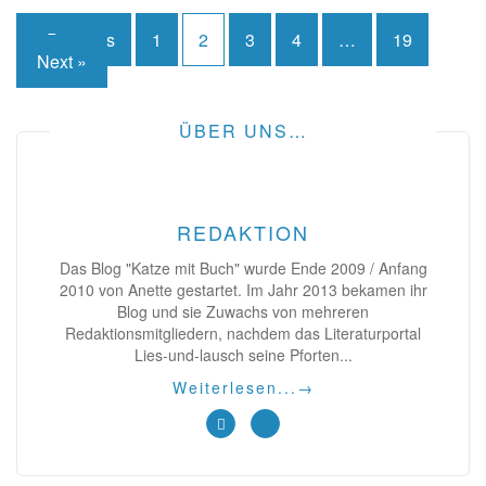
Seitennummerierung
« Previous
1
2
3
4
…
19
Next »
der
Beiträge
ÜBER UNS…
REDAKTION
Das Blog "Katze mit Buch" wurde Ende 2009 / Anfang
2010 von Anette gestartet. Im Jahr 2013 bekamen ihr
Blog und sie Zuwachs von mehreren
Redaktionsmitgliedern, nachdem das Literaturportal
Lies-und-lausch seine Pforten...
Weiterlesen...
→