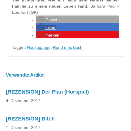
Vier minus drei: Wie ich nach dem Verlust meiner
Familie zu einem neuen Leben fand
, Barbara Pachl-
Eberhart (GK)
E-Mail
teilen
merken
Tagged
Neuzugänge
,
Rund ums Buch
Beitragsnavigation
Verwandte Artikel
[REZENSION] Der Plan (Hörspiel)
4. Dezember 2017
[REZENSION] Bitch
1. Dezember 2017