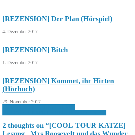
[REZENSION] Der Plan (Hörspiel)
4. Dezember 2017
[REZENSION] Bitch
1. Dezember 2017
[REZENSION] Kommet, ihr Hirten
(Hörbuch)
29. November 2017
Beitragsnavigation
[RUND UMS BUCH] Neu in KW16
[MIT ZWEI LINKEN PFOTEN] DIY-Ideen fürs Bad
2 thoughts on “
[COOL-TOUR-KATZE]
Lesung „Mrs Roosevelt und das Wunder