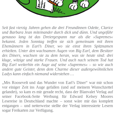
Seit fast vierzig Jahren gehen die drei Freundinnen Odette, Clarice
und Barbara Jean miteinander durch dick und dünn. Und ungefähr
genauso lang ist das Dreiergespann nur als die »Supremes«
bekannt. Jeden Sonntag treffen sie sich gemeinsam mit ihren
Ehemännern in Earl’s Diner, wo sie einst ihren Spitznamen
erhielten. Unter den wachsamen Augen von Big Earl, dem Besitzer
des Diners, wuchsen sie zu dem heran, was sie heute sind: drei
kluge, witzige und starke Frauen. Und auch nach seinem Tod hat
Big Earl weiterhin ein Auge auf seine »Supremes« – so wie auch
andere gute Geister, denn dem Charme dieser außergewöhnlichen
Ladys kann einfach niemand widerstehen …
„Mrs Roosevelt und das Wunder von Earl’s Diner“ war mir schon
vor einiger Zeit ins Auge gefallen (und auf meinem Wunschzettel
gelandet), so kam es mir gerade recht, dass der Blanvalet Verlag auf
seiner Facebook-Seite Werbung für Edward Kelsey Moores
Lesereise in Deutschland machte – sonst wäre mir das komplett
entgangen – und netterweise stellte der Verlag interessierte Lesern
sogar Freikarten zur Verfügung.