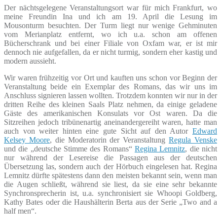
Der nächtsgelegene Veranstaltungsort war für mich Frankfurt, wo
meine Freundin Ina und ich am 19. April die Lesung im
Mousonturm besuchten. Der Turm liegt nur wenige Gehminuten
vom Merianplatz entfernt, wo ich u.a. schon am offenen
Bücherschrank und bei einer Filiale von Oxfam war, er ist mir
dennoch nie aufgefallen, da er nicht turmig, sondern eher kastig und
modern aussieht.
Wir waren frühzeitig vor Ort und kauften uns schon vor Beginn der
Veranstaltung beide ein Exemplar des Romans, das wir uns im
Anschluss signieren lassen wollten. Trotzdem konnten wir nur in der
dritten Reihe des kleinen Saals Platz nehmen, da einige geladene
Gäste des amerikanischen Konsulats vor Ost waren. Da die
Sitzreihen jedoch tribünenartig aneinandergereiht waren, hatte man
auch von weiter hinten eine gute Sicht auf den Autor
Edward
Kelsey Moore
, die Moderatorin der Veranstaltung
Regula Venske
und die „deutsche Stimme des Romans“
Regina Lemnitz
, die nicht
nur während der Lesereise die Passagen aus der deutschen
Übersetzung las, sondern auch der Hörbuch eingelesen hat. Regina
Lemnitz dürfte spätestens dann den meisten bekannt sein, wenn man
die Augen schließt, während sie liest, da sie eine sehr bekannte
Synchronsprecherin ist, u.a. synchronisiert sie Whoopi Goldberg,
Kathy Bates oder die Haushälterin Berta aus der Serie „Two and a
half men“.