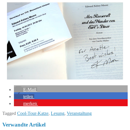
E-Mail
teilen
merken
Tagged
Cool-Tour-Katze
,
Lesung
,
Veranstaltung
Verwandte Artikel