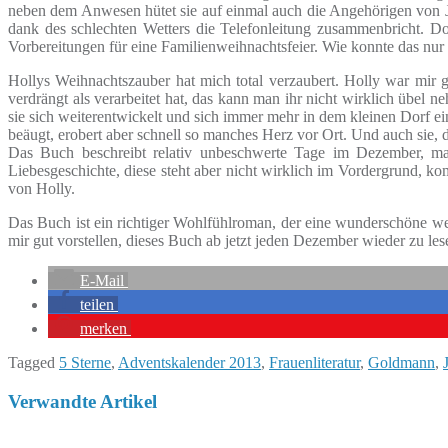
neben dem Anwesen hütet sie auf einmal auch die Angehörigen von Jude 
dank des schlechten Wetters die Telefonleitung zusammenbricht. Do
Vorbereitungen für eine Familienweihnachtsfeier. Wie konnte das nur
Hollys Weihnachtszauber hat mich total verzaubert. Holly war mir g
verdrängt als verarbeitet hat, das kann man ihr nicht wirklich übel
sie sich weiterentwickelt und sich immer mehr in dem kleinen Dorf ei
beäugt, erobert aber schnell so manches Herz vor Ort. Und auch sie, di
Das Buch beschreibt relativ unbeschwerte Tage im Dezember, man 
Liebesgeschichte, diese steht aber nicht wirklich im Vordergrund, ko
von Holly.
Das Buch ist ein richtiger Wohlfühlroman, der eine wunderschöne w
mir gut vorstellen, dieses Buch ab jetzt jeden Dezember wieder zu les
E-Mail
teilen
merken
Tagged
5 Sterne
,
Adventskalender 2013
,
Frauenliteratur
,
Goldmann
,
Verwandte Artikel