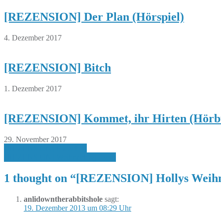
[REZENSION] Der Plan (Hörspiel)
4. Dezember 2017
[REZENSION] Bitch
1. Dezember 2017
[REZENSION] Kommet, ihr Hirten (Hörb
29. November 2017
Beitragsnavigation
[REZENSION] Plätzchen
[REZENSION] Weihnachtsglitzern
1 thought on “
[REZENSION] Hollys Weihn
anlidowntherabbitshole
sagt:
19. Dezember 2013 um 08:29 Uhr