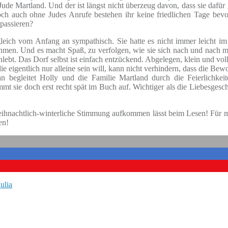
Martland. Und der ist längst nicht überzeug davon, dass sie dafür geeig
ch auch ohne Judes Anrufe bestehen ihr keine friedlichen Tage bevor.
 passieren?
leich vom Anfang an sympathisch. Sie hatte es nicht immer leicht im
 nehmen. Und es macht Spaß, zu verfolgen, wie sie sich nach und nach m
nlebt. Das Dorf selbst ist einfach entzückend. Abgelegen, klein und v
e eigentlich nur alleine sein will, kann nicht verhindern, dass die Bew
begleitet Holly und die Familie Martland durch die Feierlichkeite
mmt sie doch erst recht spät im Buch auf. Wichtiger als die Liebesgesc
eihnachtlich-winterliche Stimmung aufkommen lässt beim Lesen! Für mi
en!
Julia