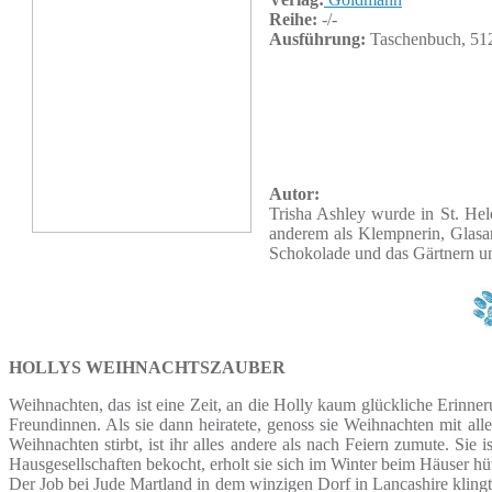
Reihe:
-/-
Ausführung:
Taschenbuch, 512
Autor:
Trisha Ashley wurde in St. Hele
anderem als Klempnerin, Glasarc
Schokolade und das Gärtnern un
HOLLYS WEIHNACHTSZAUBER
Weihnachten, das ist eine Zeit, an die Holly kaum glückliche Erinne
Freundinnen. Als sie dann heiratete, genoss sie Weihnachten mit al
Weihnachten stirbt, ist ihr alles andere als nach Feiern zumute. 
Hausgesellschaften bekocht, erholt sie sich im Winter beim Häuser hü
Der Job bei Jude Martland in dem winzigen Dorf in Lancashire klingt w