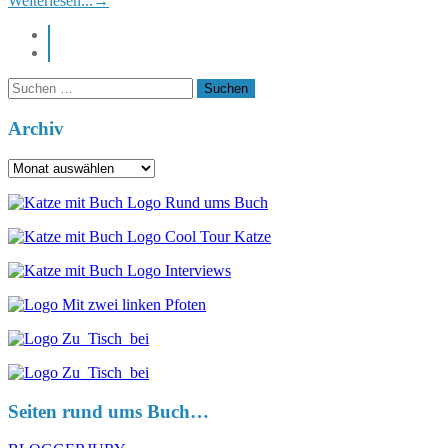
Weiterlesen...
→
instagram
pinterest
Suchen
nach:
Archiv
Archiv
Seiten rund ums Buch…