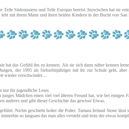
 Teile Südostasiens und Teile Europas bereist. Inzwischen hat sie ent
nd lebt mit ihrem Mann und ihren beiden Kindern in der Bucht von San 
ie hat das Gefühl ihn zu kennen. Als sie sich dann näher kennen lernen
ngen, der 1995 als Siebzehnjähriger mit ihr zur Schule geht, abe
nett wieder verschwindet…
t nur für jugendliche Leser.
in junges Mädchen einen viel viel älteren Freund hat, wie bei einigen 
men anderes und gibt dieser Geschichte das gewisse Etwas.
hrt. Nichts geschieht holter die Polter. Tamara Ireland Stone lässt si
 immerhin so langsam das man alles versteht und trotz der etwas kompl