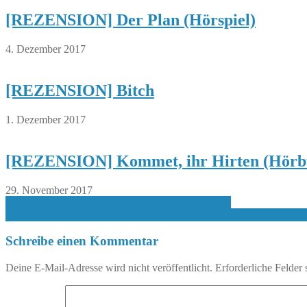
[REZENSION] Der Plan (Hörspiel)
4. Dezember 2017
[REZENSION] Bitch
1. Dezember 2017
[REZENSION] Kommet, ihr Hirten (Hörb
29. November 2017
Beitragsnavigation
[REZENSION] Homeland: Carries Jagd (Hörbuch)
[REZENSION] Detektivbüro LasseMaja – Das Safrangeheimnis (Hö
Schreibe einen Kommentar
Deine E-Mail-Adresse wird nicht veröffentlicht.
Erforderliche Felder 