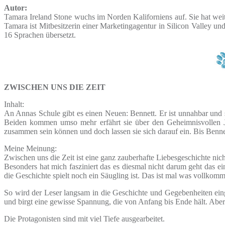
Autor:
Tamara Ireland Stone wuchs im Norden Kaliforniens auf. Sie hat weite
Tamara ist Mitbesitzerin einer Marketingagentur in Silicon Valley u
16 Sprachen übersetzt.
ZWISCHEN UNS DIE ZEIT
Inhalt:
An Annas Schule gibt es einen Neuen: Bennett. Er ist unnahbar und s
Beiden kommen umso mehr erfährt sie über den Geheimnisvollen Ju
zusammen sein können und doch lassen sie sich darauf ein. Bis Ben
Meine Meinung:
Zwischen uns die Zeit ist eine ganz zauberhafte Liebesgeschichte nich
Besonders hat mich fasziniert das es diesmal nicht darum geht das e
die Geschichte spielt noch ein Säugling ist. Das ist mal was vollkom
So wird der Leser langsam in die Geschichte und Gegebenheiten eingefü
und birgt eine gewisse Spannung, die von Anfang bis Ende hält. Aber
Die Protagonisten sind mit viel Tiefe ausgearbeitet.