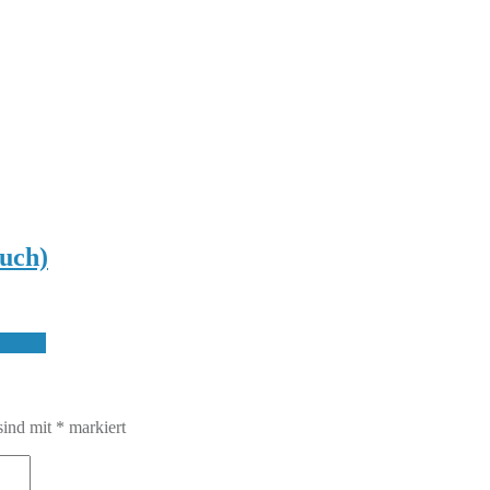
uch)
rbuch)
sind mit
*
markiert