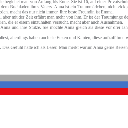
d sie begleitet man von Anfang bis Ende. Sie ist 16, auf einer Privatsc
 dem Buchladen ihres Vaters. Anna ist ein Traummädchen, nicht zickig 
 reden. macht das nur nicht immer. Ihre beste Freundin ist Emma.
l, aber mit der Zeit erfährt man mehr von ihm. Er ist der Traumjunge der
ien, die er eisern einzuhalten versucht. macht aber auch Ausnahmen.
Anna und ihre Stütze. Sie mochte Anna gleich als diese vor drei Jah
iest, allerdings haben auch sie Ecken und Kanten, diese aufzuführen w
en. Das Gefühl hatte ich als Leser. Man merkt warum Anna gerne Reisen 