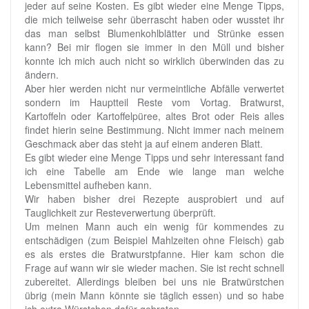
jeder auf seine Kosten. Es gibt wieder eine Menge Tipps,
die mich teilweise sehr überrascht haben oder wusstet ihr
das man selbst Blumenkohlblätter und Strünke essen
kann? Bei mir flogen sie immer in den Müll und bisher
konnte ich mich auch nicht so wirklich überwinden das zu
ändern.
Aber hier werden nicht nur vermeintliche Abfälle verwertet
sondern im Hauptteil Reste vom Vortag. Bratwurst,
Kartoffeln oder Kartoffelpüree, altes Brot oder Reis alles
findet hierin seine Bestimmung. Nicht immer nach meinem
Geschmack aber das steht ja auf einem anderen Blatt.
Es gibt wieder eine Menge Tipps und sehr interessant fand
ich eine Tabelle am Ende wie lange man welche
Lebensmittel aufheben kann.
Wir haben bisher drei Rezepte ausprobiert und auf
Tauglichkeit zur Resteverwertung überprüft.
Um meinen Mann auch ein wenig für kommendes zu
entschädigen (zum Beispiel Mahlzeiten ohne Fleisch) gab
es als erstes die Bratwurstpfanne. Hier kam schon die
Frage auf wann wir sie wieder machen. Sie ist recht schnell
zubereitet. Allerdings bleiben bei uns nie Bratwürstchen
übrig (mein Mann könnte sie täglich essen) und so habe
ich extra Würstchen dafür gebraten.