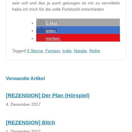
sein soll und das ja auch gelungen ist mir zu vermitteln
habe ich mich für die volle Punktzahl entschieden
E-Mail
teilen
merken
Tagged
5 Sterne
,
Fantasy
,
Indie
,
Natalie
,
Reihe
Beitragsnavigation
Verwandte Artikel
[REZENSION] Der Plan (Hörspiel)
4. Dezember 2017
[REZENSION] Bitch
1. Dezember 2017