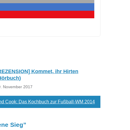
REZENSION] Kommet, ihr Hirten
Hörbuch)
9. November 2017
d Cook: Das Kochbuch zur Fußball-WM 2014
ene Sieg
”