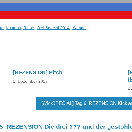
ur
,
Kosmos
,
Reihe
,
WM-Special 2014
,
Yvonne
[REZENSION] Bitch
[
(
1. Dezember 2017
2
[WM-SPECIAL] Tag 6: REZENSION Kick an
: REZENSION Die drei ??? und der gestohl