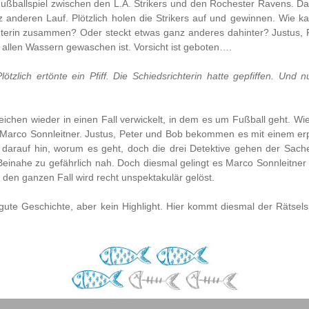
ußballspiel zwischen den L.A. Strikers und den Rochester Ravens. Da
 anderen Lauf. Plötzlich holen die Strikers auf und gewinnen. Wie k
terin zusammen? Oder steckt etwas ganz anderes dahinter? Justus, P
allen Wassern gewaschen ist. Vorsicht ist geboten….
zlich ertönte ein Pfiff. Die Schiedsrichterin hatte gepfiffen. Und nu
ichen wieder in einen Fall verwickelt, in dem es um Fußball geht. Wi
arco Sonnleitner. Justus, Peter und Bob bekommen es mit einem erpr
t darauf hin, worum es geht, doch die drei Detektive gehen der Sach
nahe zu gefährlich nah. Doch diesmal gelingt es Marco Sonnleitner ni
en ganzen Fall wird recht unspektakulär gelöst.
n gute Geschichte, aber kein Highlight. Hier kommt diesmal der Räts