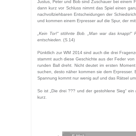
Justus, Peter und Bob sind Zuschauer bei einem F
dann kurz vor Schluss nimmt das Spiel einen ganz
nachvollziehbaren Entscheidungen der Schiedsrich
und kommen einem Erpresser auf die Spur, der mit 
„Kein Tor!“ stöhnte Bob. „Man war das knapp!“ Plöt
entschieden.
(S.14)
Pünktlich zur WM 2014 sind auch die drei Fragenze
stammt auch diese Geschichte aus der Feder von M
runden Ball dreht. Nicht deutet im ersten Momen
suchen, desto näher kommen sie dem Erpresser. Bei
Spannung kommt nur wenig auf und das Rätsel um d
So ist „Die drei ??? und der gestohlene Sieg“ ei
kurz.
E-Mail