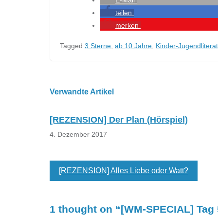
teilen
merken
Tagged
3 Sterne
,
ab 10 Jahre
,
Kinder-Jugendliterat
Beitragsnavigation
Verwandte Artikel
[REZENSION] Der Plan (Hörspiel)
4. Dezember 2017
[REZENSION] Alles Liebe oder Watt?
1 thought on “
[WM-SPECIAL] Tag 5