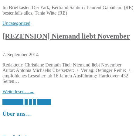
Im Briefkasten Der Yark, Bertrand Santini / Laurent Gapaillard (RE)
bestenfalls alles, Tania Witte (RE)
Uncategorized
[REZENSION] Niemand liebt November
7. September 2014
Redakteur: Christiane Demuth Titel: Niemand liebt November
Autor: Antonia Michaelis Übersetzer: -/- Verlag: Oetinger Reihe: -/-
empfohlenes Lesealter: ab 16 Jahren Ausführung: Hardcover, 432
Seiten…
Weiterlesen…
→
Seitennummerierung
« Previous
1
2
3
Next »
der
Über uns…
Beiträge