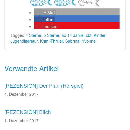
E-Mail
teilen
merken
Tagged
4 Sterne
,
5 Sterne
,
ab 14 Jahre
,
cbt
,
Kinder-
Jugendliteratur
,
Krimi-Thriller
,
Sabrina
,
Yvonne
Beitragsnavigation
Verwandte Artikel
[REZENSION] Der Plan (Hörspiel)
4. Dezember 2017
[REZENSION] Bitch
1. Dezember 2017