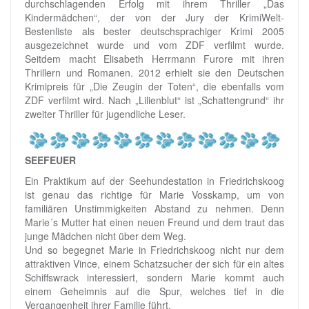
durchschlagenden Erfolg mit ihrem Thriller „Das
Kindermädchen“, der von der Jury der KrimiWelt-
Bestenliste als bester deutschsprachiger Krimi 2005
ausgezeichnet wurde und vom ZDF verfilmt wurde.
Seitdem macht Elisabeth Herrmann Furore mit ihren
Thrillern und Romanen. 2012 erhielt sie den Deutschen
Krimipreis für „Die Zeugin der Toten“, die ebenfalls vom
ZDF verfilmt wird. Nach „Lilienblut“ ist „Schattengrund“ ihr
zweiter Thriller für jugendliche Leser.
SEEFEUER
Ein Praktikum auf der Seehundestation in Friedrichskoog
ist genau das richtige für Marie Vosskamp, um von
familiären Unstimmigkeiten Abstand zu nehmen. Denn
Marie´s Mutter hat einen neuen Freund und dem traut das
junge Mädchen nicht über dem Weg.
Und so begegnet Marie in Friedrichskoog nicht nur dem
attraktiven Vince, einem Schatzsucher der sich für ein altes
Schiffswrack interessiert, sondern Marie kommt auch
einem Geheimnis auf die Spur, welches tief in die
Vergangenheit ihrer Familie führt.