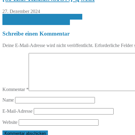
27. Dezember 2024
Beitragsnavigation
[REZENSION] Tote Killer küssen besser
[REZENSION] Deiner Seele Grab
Schreibe einen Kommentar
Deine E-Mail-Adresse wird nicht veröffentlicht.
Erforderliche Felder 
Kommentar
*
Name
E-Mail-Adresse
Website