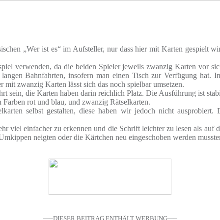
sischen „Wer ist es“ im Aufsteller, nur dass hier mit Karten gespielt
iel verwenden, da die beiden Spieler jeweils zwanzig Karten vor sich
langen Bahnfahrten, insofern man einen Tisch zur Verfügung hat. Im
er mit zwanzig Karten lässt sich das noch spielbar umsetzen.
 sein, die Karten haben darin reichlich Platz. Die Ausführung ist stabil
en Farben rot und blau, und zwanzig Rätselkarten.
arten selbst gestalten, diese haben wir jedoch nicht ausprobiert. 
ehr viel einfacher zu erkennen und die Schrift leichter zu lesen als auf
n Umkippen neigten oder die Kärtchen neu eingeschoben werden musste
—–DIESER BEITRAG ENTHÄLT WERBUNG—–