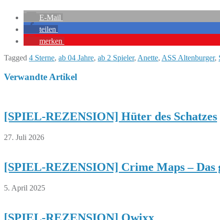
E-Mail
teilen
merken
Tagged
4 Sterne
,
ab 04 Jahre
,
ab 2 Spieler
,
Anette
,
ASS Altenburger
,
Verwandte Artikel
[SPIEL-REZENSION] Hüter des Schatzes
27. Juli 2026
[SPIEL-REZENSION] Crime Maps – Das go
5. April 2025
[SPIEL-REZENSION] Qwixx