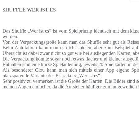
SHUFFLE WER IST ES
Das Shuffle „Wer ist es“ ist vom Spielprinzip identisch mit dem klas
werden.
Von der Verpackungsgröße kann man das Shuffle sehr gut als Reisesp
Beim Autofahren kann man es nicht spielen, aber zum Beispiel auf 
Übersicht ist dabei zwar nicht so gut wie bei ausliegenden Karten, ab
Die Verpackung könnte sogar noch etwas flacher und kleiner ausgeführt
Enthalten sind eine kurze Spielanleitung, jeweils 20 Spielkarten in d
Als besonderer Clou kann man sich mittels einer App eigene Spielk
platzsparende Variante des Klassikers „Wer ist es“.
Sehr positiv zu vermerken ist die Größe der Karten. Die Bilder sind s
meinen Augen einfacher, da die Aufsteller häufiger zum ungewollte