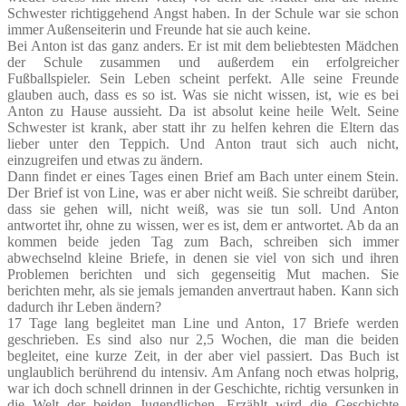
Schwester richtiggehend Angst haben. In der Schule war sie schon
immer Außenseiterin und Freunde hat sie auch keine.
Bei Anton ist das ganz anders. Er ist mit dem beliebtesten Mädchen
der Schule zusammen und außerdem ein erfolgreicher
Fußballspieler. Sein Leben scheint perfekt. Alle seine Freunde
glauben auch, dass es so ist. Was sie nicht wissen, ist, wie es bei
Anton zu Hause aussieht. Da ist absolut keine heile Welt. Seine
Schwester ist krank, aber statt ihr zu helfen kehren die Eltern das
lieber unter den Teppich. Und Anton traut sich auch nicht,
einzugreifen und etwas zu ändern.
Dann findet er eines Tages einen Brief am Bach unter einem Stein.
Der Brief ist von Line, was er aber nicht weiß. Sie schreibt darüber,
dass sie gehen will, nicht weiß, was sie tun soll. Und Anton
antwortet ihr, ohne zu wissen, wer es ist, dem er antwortet. Ab da an
kommen beide jeden Tag zum Bach, schreiben sich immer
abwechselnd kleine Briefe, in denen sie viel von sich und ihren
Problemen berichten und sich gegenseitig Mut machen. Sie
berichten mehr, als sie jemals jemanden anvertraut haben. Kann sich
dadurch ihr Leben ändern?
17 Tage lang begleitet man Line und Anton, 17 Briefe werden
geschrieben. Es sind also nur 2,5 Wochen, die man die beiden
begleitet, eine kurze Zeit, in der aber viel passiert. Das Buch ist
unglaublich berührend du intensiv. Am Anfang noch etwas holprig,
war ich doch schnell drinnen in der Geschichte, richtig versunken in
die Welt der beiden Jugendlichen. Erzählt wird die Geschichte