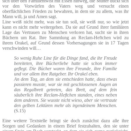
sich über den Familientwist mit Essen hinweg, die Mutter duckt sich
vor den Vorwürfen des Vaters weg und versucht einen
oberflächlichen Frieden zu bewahren, in dem sie zu allem, was ihr
Mann will, ja und Amen sagt.
Line weiß nicht mehr, was sie tun soll, sie weiß nur, so wie jetzt
kann es nicht mehr weitergehen. Da sie auf Grund ihrer familiären
Lage das Vertrauen zu Menschen verloren hat, sucht sie in ihren
Büchern um Rat. Ihre Sammlung an Reclam-Heftchen wird zu
ihrem Orakel, auf Grund dessen Vorhersagungen sie in 17 Tagen
verschwinden will…
So wenig Ruhe Line für die Dinge fand, die ihr Freude
bereiteten, ihre Bücherliebe hatte sie schon immer
geflegt. Die Bücher waren ihre Freunde, ihre Familie
und vor allem ihre Ratgeber. Ihr Orakel eben.
An dem Tag, an dem sie entschieden hatte, dass etwas
passieren musste, war sie mit geschlossenen Augen an
das Regalbrett getreten, das Brett, auf dem fein
säuberlich ihre Reclam-Heftchen standen, eines neben
dem anderen. Sie wusste nicht wieso, aber sie vertraute
den gelben Lektüren mehr als irgendeinem Menschen.
(S.15)
Eine weitere Textstelle bringt sie doch zunächst dazu alle ihre
Sorgen und Gedanken in einem Brief festzuhalten, den sie unter