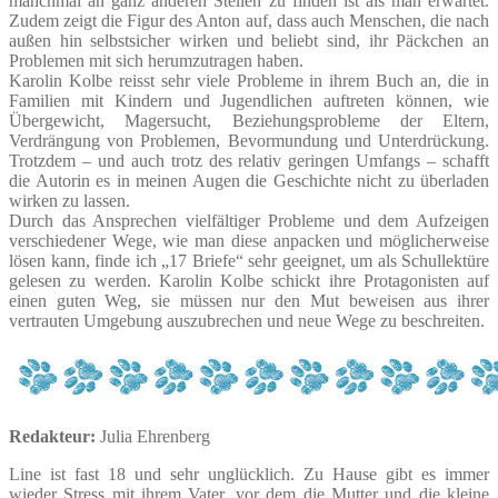
manchmal an ganz anderen Stellen zu finden ist als man erwartet.
Zudem zeigt die Figur des Anton auf, dass auch Menschen, die nach
außen hin selbstsicher wirken und beliebt sind, ihr Päckchen an
Problemen mit sich herumzutragen haben.
Karolin Kolbe reisst sehr viele Probleme in ihrem Buch an, die in
Familien mit Kindern und Jugendlichen auftreten können, wie
Übergewicht, Magersucht, Beziehungsprobleme der Eltern,
Verdrängung von Problemen, Bevormundung und Unterdrückung.
Trotzdem – und auch trotz des relativ geringen Umfangs – schafft
die Autorin es in meinen Augen die Geschichte nicht zu überladen
wirken zu lassen.
Durch das Ansprechen vielfältiger Probleme und dem Aufzeigen
verschiedener Wege, wie man diese anpacken und möglicherweise
lösen kann, finde ich „17 Briefe“ sehr geeignet, um als Schullektüre
gelesen zu werden. Karolin Kolbe schickt ihre Protagonisten auf
einen guten Weg, sie müssen nur den Mut beweisen aus ihrer
vertrauten Umgebung auszubrechen und neue Wege zu beschreiten.
Redakteur:
Julia Ehrenberg
Line ist fast 18 und sehr unglücklich. Zu Hause gibt es immer
wieder Stress mit ihrem Vater, vor dem die Mutter und die kleine