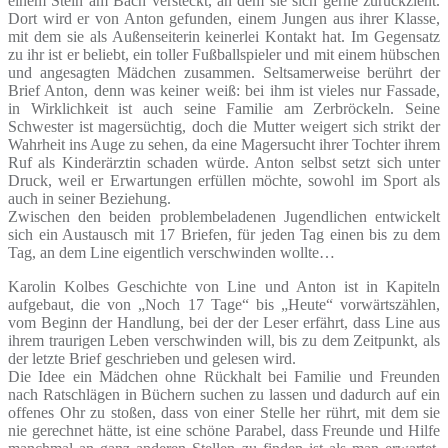
einem Stein am Bach versteckt, an dem sie sich gerne zurückzieht.
Dort wird er von Anton gefunden, einem Jungen aus ihrer Klasse,
mit dem sie als Außenseiterin keinerlei Kontakt hat. Im Gegensatz
zu ihr ist er beliebt, ein toller Fußballspieler und mit einem hübschen
und angesagten Mädchen zusammen. Seltsamerweise berührt der
Brief Anton, denn was keiner weiß: bei ihm ist vieles nur Fassade,
in Wirklichkeit ist auch seine Familie am Zerbröckeln. Seine
Schwester ist magersüchtig, doch die Mutter weigert sich strikt der
Wahrheit ins Auge zu sehen, da eine Magersucht ihrer Tochter ihrem
Ruf als Kinderärztin schaden würde. Anton selbst setzt sich unter
Druck, weil er Erwartungen erfüllen möchte, sowohl im Sport als
auch in seiner Beziehung.
Zwischen den beiden problembeladenen Jugendlichen entwickelt
sich ein Austausch mit 17 Briefen, für jeden Tag einen bis zu dem
Tag, an dem Line eigentlich verschwinden wollte…
Karolin Kolbes Geschichte von Line und Anton ist in Kapiteln
aufgebaut, die von „Noch 17 Tage“ bis „Heute“ vorwärtszählen,
vom Beginn der Handlung, bei der der Leser erfährt, dass Line aus
ihrem traurigen Leben verschwinden will, bis zu dem Zeitpunkt, als
der letzte Brief geschrieben und gelesen wird.
Die Idee ein Mädchen ohne Rückhalt bei Familie und Freunden
nach Ratschlägen in Büchern suchen zu lassen und dadurch auf ein
offenes Ohr zu stoßen, dass von einer Stelle her rührt, mit dem sie
nie gerechnet hätte, ist eine schöne Parabel, dass Freunde und Hilfe