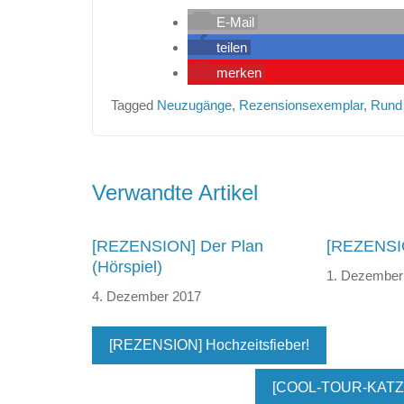
E-Mail
teilen
merken
Tagged
Neuzugänge
,
Rezensionsexemplar
,
Rund
Beitragsnavigation
Verwandte Artikel
[REZENSION] Der Plan
[REZENSIO
(Hörspiel)
1. Dezember
4. Dezember 2017
[REZENSION] Hochzeitsfieber!
[COOL-TOUR-KATZE] V