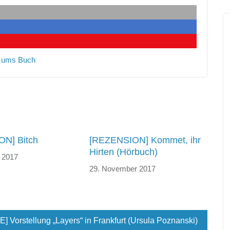
 ums Buch
N] Bitch
[REZENSION] Kommet, ihr
Hirten (Hörbuch)
 2017
29. November 2017
orstellung „Layers“ in Frankfurt (Ursula Poznanski)