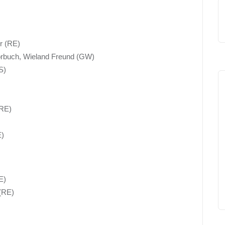
r (RE)
örbuch, Wieland Freund (GW)
S)
(RE)
E)
E)
 (RE)