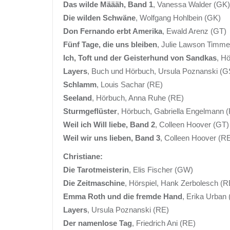
Das wilde Määäh, Band 1
, Vanessa Walder (GK)
Die wilden Schwäne
, Wolfgang Hohlbein (GK)
Don Fernando erbt Amerika
, Ewald Arenz (GT)
Fünf Tage, die uns bleiben
, Julie Lawson Timme
Ich, Toft und der Geisterhund von Sandkas
, H
Layers
, Buch und Hörbuch, Ursula Poznanski (G
Schlamm
, Louis Sachar (RE)
Seeland
, Hörbuch, Anna Ruhe (RE)
Sturmgeflüster
, Hörbuch, Gabriella Engelmann 
Weil ich Will liebe, Band 2
, Colleen Hoover (GT)
Weil wir uns lieben, Band 3
, Colleen Hoover (R
Christiane:
Die Tarotmeisterin
, Elis Fischer (GW)
Die Zeitmaschine
, Hörspiel, Hank Zerbolesch (R
Emma Roth und die fremde Hand
, Erika Urban
Layers
, Ursula Poznanski (RE)
Der namenlose Tag
, Friedrich Ani (RE)