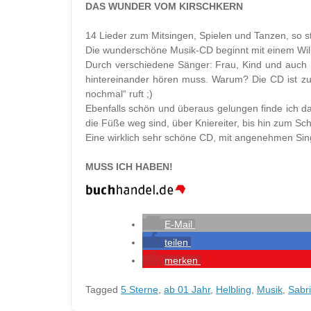
DAS WUNDER VOM KIRSCHKERN
14 Lieder zum Mitsingen, Spielen und Tanzen, so s
Die wunderschöne Musik-CD beginnt mit einem Willk
Durch verschiedene Sänger: Frau, Kind und auch 
hintereinander hören muss. Warum? Die CD ist zu
nochmal“ ruft ;)
Ebenfalls schön und überaus gelungen finde ich da
die Füße weg sind, über Kniereiter, bis hin zum Schl
Eine wirklich sehr schöne CD, mit angenehmen Si
MUSS ICH HABEN!
E-Mail
teilen
merken
Tagged
5 Sterne
,
ab 01 Jahr
,
Helbling
,
Musik
,
Sabr