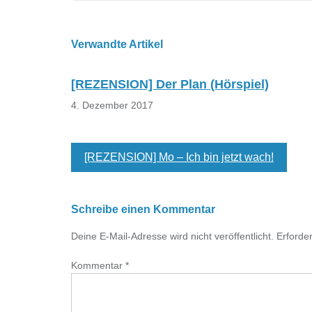
Beitragsnavigation
Verwandte Artikel
[REZENSION] Der Plan (Hörspiel)
4. Dezember 2017
[REZENSION] Mo – Ich bin jetzt wach!
Schreibe einen Kommentar
Deine E-Mail-Adresse wird nicht veröffentlicht.
Erforder
Kommentar
*