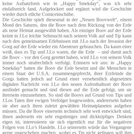
keine Aufsatzform wie in „Happy Smekday“, was ich sehr
einfallsreich fand. Aufgelockert und ergänzt wird die Geschichte
wieder durch etliche Comiceinschübe.
Die Geschichte spielt diesesmal in der „Neuen Boovwelt“, einem
Mond des Saturns, den die Boov nach dem Rückzug von der Erde
als neue Heimat ausgewählt haben. Als einziger Boov auf der Erde
keimt in J.Lo leichte Sehnsucht nach seinem Volk auf und Tip kann
nach den gemeinsamen Erlebnissen mit J.Lo nach der Invasion der
Gorg auf der Erde wieder ein Abenteuer gebrauchen. Da kaum einer
weiß, dass es Tip und J.Lo waren, die die Erde – und damit auch
die Boov – vor den Gorg gerettet haben, wird J.Lo von seinem Volk
immer noch strafrechtlich verfolgt. Erinnern wir uns: in „Happy
Smekday“ hatten die Boov die Erde besetzt und die Menschen in
einem Staat der U.S.A. zusammengepfercht, ihrer Erzfeinde die
Gorgs hatten jedoch auf Grund einer versehentlich abgesetzten
digitalen Nachricht von J.Lo den neuen Aufenthaltsort der Boov
ausfindet gemacht und sind diesen auf die Erde gefolgt, um sie
ihrerseits einzunehmen. So sind die Boovs auf Grund von Tips und
J.Los Taten ihre ewigen Verfolger losgeworden, andererseits haben
sie aber auch ihren zuletzt gewählten Heimatplaneten aufgeben
müssen. Da die Boov einerseits technisch sehr weit entwickelt sind,
ihnen anderseits ein sehr engstirniges und dickköpfiges Denken
eigen ist, interessieren sie sich eigentlich nur für die negativen
Folgen von J.Lo’s Handeln. J.Lo seinerseits würde das Vergangene
gerne ungeschehen machen, wobei es Tip nicht gelingen will ihm