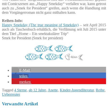
mit Comicszenen aus „Happy Smekday“ verfallen war, kann getrost
auch zu „Smek for President“ greifen, auch wenn die Handlung mit
dem Vorgängerroman nicht ganz mithalten kann.
Reihen-Info:
Happy Smekday (The true meaning of Smekday)
– seit April 2015
auch als Taschenbuch erhältlich, die Verfilmung seit Juli 2015 unter
dem Titel „Home – Ein smektakulärer Trip“
Smek for President (Smek for president)
E-Mail
teilen
merken
Tagged
4 Sterne
,
ab 12 Jahre
,
Anette
,
Kinder-Jugendliteratur
,
Reihe
,
Ueberreuter
Verwandte Artikel