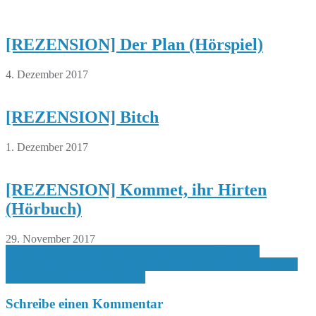
[REZENSION] Der Plan (Hörspiel)
4. Dezember 2017
[REZENSION] Bitch
1. Dezember 2017
[REZENSION] Kommet, ihr Hirten
(Hörbuch)
29. November 2017
Beitragsnavigation
[REZENSION] Countdown – Gegen die Zeit (Hörspiel)
[COOL-TOUR-KATZE] Buchmesse Frankfurt 2015 – Interview
mit Uwe Michael Gutzschhahn
Schreibe einen Kommentar