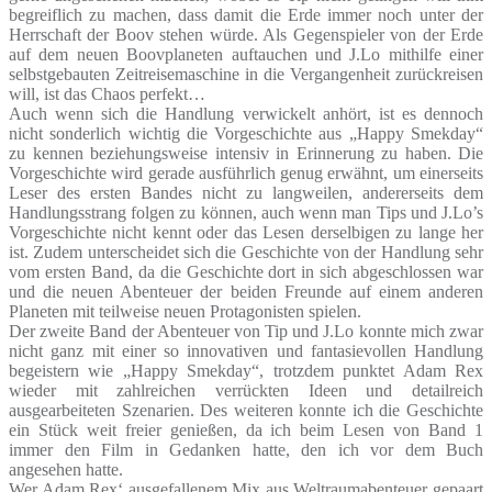
begreiflich zu machen, dass damit die Erde immer noch unter der
Herrschaft der Boov stehen würde. Als Gegenspieler von der Erde
auf dem neuen Boovplaneten auftauchen und J.Lo mithilfe einer
selbstgebauten Zeitreisemaschine in die Vergangenheit zurückreisen
will, ist das Chaos perfekt…
Auch wenn sich die Handlung verwickelt anhört, ist es dennoch
nicht sonderlich wichtig die Vorgeschichte aus „Happy Smekday“
zu kennen beziehungsweise intensiv in Erinnerung zu haben. Die
Vorgeschichte wird gerade ausführlich genug erwähnt, um einerseits
Leser des ersten Bandes nicht zu langweilen, andererseits dem
Handlungsstrang folgen zu können, auch wenn man Tips und J.Lo’s
Vorgeschichte nicht kennt oder das Lesen derselbigen zu lange her
ist. Zudem unterscheidet sich die Geschichte von der Handlung sehr
vom ersten Band, da die Geschichte dort in sich abgeschlossen war
und die neuen Abenteuer der beiden Freunde auf einem anderen
Planeten mit teilweise neuen Protagonisten spielen.
Der zweite Band der Abenteuer von Tip und J.Lo konnte mich zwar
nicht ganz mit einer so innovativen und fantasievollen Handlung
begeistern wie „Happy Smekday“, trotzdem punktet Adam Rex
wieder mit zahlreichen verrückten Ideen und detailreich
ausgearbeiteten Szenarien. Des weiteren konnte ich die Geschichte
ein Stück weit freier genießen, da ich beim Lesen von Band 1
immer den Film in Gedanken hatte, den ich vor dem Buch
angesehen hatte.
Wer Adam Rex‘ ausgefallenem Mix aus Weltraumabenteuer gepaart