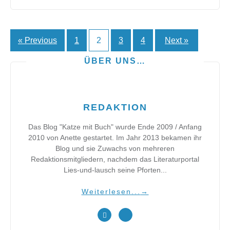
« Previous
1
2
3
4
Next »
Seitennummerierung
der
ÜBER UNS…
Beiträge
REDAKTION
Das Blog "Katze mit Buch" wurde Ende 2009 / Anfang
2010 von Anette gestartet. Im Jahr 2013 bekamen ihr
Blog und sie Zuwachs von mehreren
Redaktionsmitgliedern, nachdem das Literaturportal
Lies-und-lausch seine Pforten...
Weiterlesen...
→