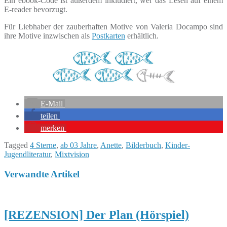
Ein ebook-Code ist außerdem inkludiert, wer das Lesen auf einem
E-reader bevorzugt.
Für Liebhaber der zauberhaften Motive von Valeria Docampo sind
ihre Motive inzwischen als
Postkarten
erhältlich.
E-Mail
teilen
merken
Tagged
4 Sterne
,
ab 03 Jahre
,
Anette
,
Bilderbuch
,
Kinder-
Jugendliteratur
,
Mixtvision
Verwandte Artikel
[REZENSION] Der Plan (Hörspiel)