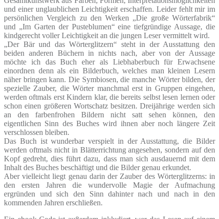
Gesamtkunstwerk aus Farben, Formen, Interpretationsmöglichkeiten
und einer unglaublichen Leichtigkeit erschaffen. Leider fehlt mir im
persönlichen Vergleich zu den Werken „Die große Wörterfabrik“
und „Im Garten der Pusteblumen“ eine tiefgründige Aussage, die
kindgerecht voller Leichtigkeit an die jungen Leser vermittelt wird.
„Der Bär und das Wörterglitzern“ steht in der Ausstattung den
beiden anderen Büchern in nichts nach, aber von der Aussage
möchte ich das Buch eher als Liebhaberbuch für Erwachsene
einordnen denn als ein Bilderbuch, welches man kleinen Lesern
näher bringen kann. Die Symbiosen, die manche Wörter bilden, der
spezielle Zauber, die Wörter manchmal erst in Gruppen eingehen,
werden oftmals erst Kindern klar, die bereits selbst lesen lernen oder
schon einen größeren Wortschatz besitzen. Dreijährige werden sich
an den farbenfrohen Bildern nicht satt sehen können, den
eigentlichen Sinn des Buches wird ihnen aber noch längere Zeit
verschlossen bleiben.
Das Buch ist wunderbar verspielt in der Ausstattung, die Bilder
werden oftmals nicht in Blätterrichtung angesehen, sondern auf den
Kopf gedreht, dies führt dazu, dass man sich ausdauernd mit dem
Inhalt des Buches beschäftigt und die Bilder genau erkundet.
Aber vielleicht liegt genau darin der Zauber des Wörterglitzerns: in
den ersten Jahren die wundervolle Magie der Aufmachung
ergründen und sich den Sinn dahinter nach und nach in den
kommenden Jahren erschließen.