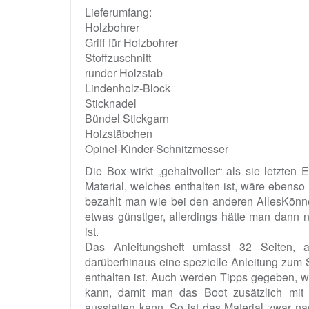
Lieferumfang:
Holzbohrer
Griff für Holzbohrer
Stoffzuschnitt
runder Holzstab
Lindenholz-Block
Sticknadel
Bündel Stickgarn
Holzstäbchen
Opinel-Kinder-Schnitzmesser
Die Box wirkt „gehaltvoller“ als sie letzten
Material, welches enthalten ist, wäre ebenso
bezahlt man wie bei den anderen AllesKönn
etwas günstiger, allerdings hätte man dann n
ist.
Das Anleitungsheft umfasst 32 Seiten, a
darüberhinaus eine spezielle Anleitung zum 
enthalten ist. Auch werden Tipps gegeben, 
kann, damit man das Boot zusätzlich mit e
ausstatten kann. So ist das Material zwar n