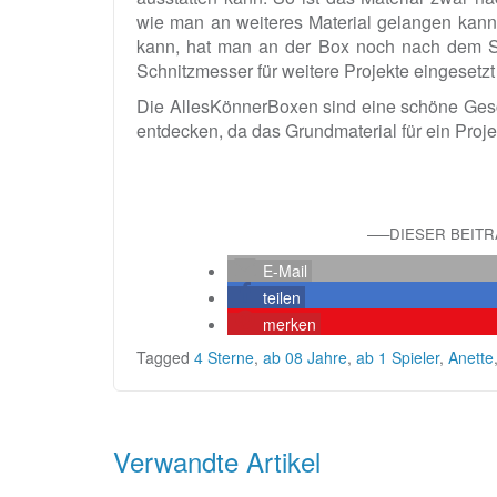
wie man an weiteres Material gelangen kann
kann, hat man an der Box noch nach dem S
Schnitzmesser für weitere Projekte eingesetz
Die AllesKönnerBoxen sind eine schöne Ges
entdecken, da das Grundmaterial für ein Projek
—–DIESER BEIT
E-Mail
teilen
merken
Tagged
4 Sterne
,
ab 08 Jahre
,
ab 1 Spieler
,
Anette
Beitragsnavigation
Verwandte Artikel