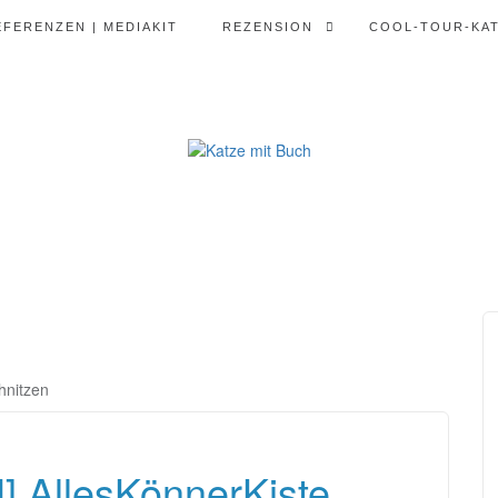
EFERENZEN | MEDIAKIT
REZENSION
COOL-TOUR-KA
hnitzen
 AllesKönnerKiste