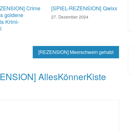
EZENSION] Crime
[SPIEL-REZENSION] Qwixx
s goldene
27. Dezember 2024
s Krimi-
l
[REZENSION] Meerschwein gehabt
ENSION] AllesKönnerKiste