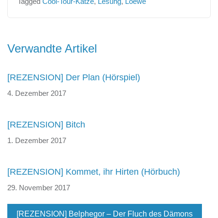
Tagged
Cool-Tour-Katze
,
Lesung
,
Loewe
Beitragsnavigation
Verwandte Artikel
[REZENSION] Der Plan (Hörspiel)
4. Dezember 2017
[REZENSION] Bitch
1. Dezember 2017
[REZENSION] Kommet, ihr Hirten (Hörbuch)
29. November 2017
[REZENSION] Belphegor – Der Fluch des Dämons