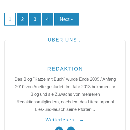
Seitennummerierung
1
2
3
4
Next »
der
Beiträge
ÜBER UNS…
REDAKTION
Das Blog "Katze mit Buch" wurde Ende 2009 / Anfang
2010 von Anette gestartet. Im Jahr 2013 bekamen ihr
Blog und sie Zuwachs von mehreren
Redaktionsmitgliedern, nachdem das Literaturportal
Lies-und-lausch seine Pforten...
Weiterlesen...
→