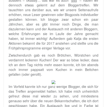
aussieht – okaaay… das war es auch *ggg* – haben wir
dennoch etwas gelernt auf dem Bloggertreffen. Wir
tauschten uns darüber aus, wie wir unsere Seitenaufrufe
erhöhen, neue Leser gewinnen oder Blogposts individueller
gestalten können. Ich blogge zwar schon ein paar
Jährchen, aber es gibt immer noch Dinge, die man
dazulernen kann und der Austausch mit anderen Bloggern,
welche Erfahrungen sie im Laufe der Jahre gemacht
haben, ist immer wichtig! Außerdem gab Katja die ersten
Aktionen bekannt die für 2017 anstehen und stellte uns die
Frühjahrsprogramme einiger Verlage vor.
Zwischendurch gab es noch Brötchen, Würstchen und
verdammt leckeren Kuchen! Der war so böse lecker, dass
ich an dem Tag nichts mehr essen konnte, ich bin abends
noch immer pappsatt vom Kuchen in mein Bettchen
gefallen (oder gerollt).
Im Vorfeld kannte ich nur ganz wenige Blogger, die sich für
das Treffen angemeldet hatten. Ich habe mich unheimlich
gefreut diese mal wieder zu sehen, und mindestens
genauso sehr über die neuen Bekanntschaften, die ich dort
geschlossen habe. Ein Austausch live und in Farbe ist