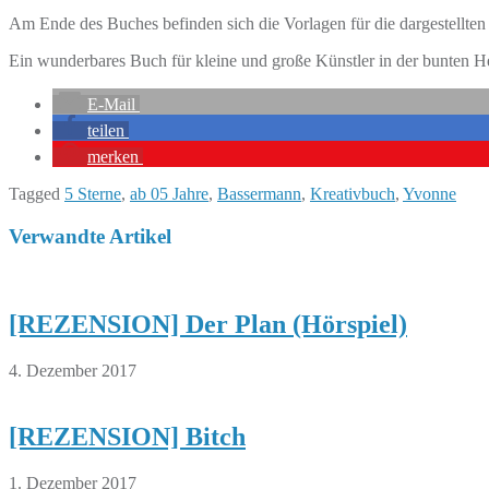
Am Ende des Buches befinden sich die Vorlagen für die dargestellten
Ein wunderbares Buch für kleine und große Künstler in der bunten He
E-Mail
teilen
merken
Tagged
5 Sterne
,
ab 05 Jahre
,
Bassermann
,
Kreativbuch
,
Yvonne
Verwandte Artikel
[REZENSION] Der Plan (Hörspiel)
4. Dezember 2017
[REZENSION] Bitch
1. Dezember 2017