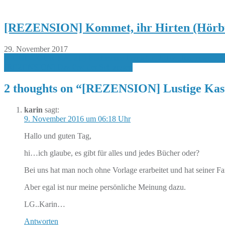
[REZENSION] Kommet, ihr Hirten (Hörb
29. November 2017
Beitragsnavigation
[COOL-TOUR-KATZE] Buchmesse Frankfurt 2016: „Rasterwelt: Jetzt 
[REZENSION] Das Fest der Schlangen
2 thoughts on “
[REZENSION] Lustige Kasta
karin
sagt:
9. November 2016 um 06:18 Uhr
Hallo und guten Tag,
hi…ich glaube, es gibt für alles und jedes Bücher oder?
Bei uns hat man noch ohne Vorlage erarbeitet und hat seiner 
Aber egal ist nur meine persönliche Meinung dazu.
LG..Karin…
Antworten