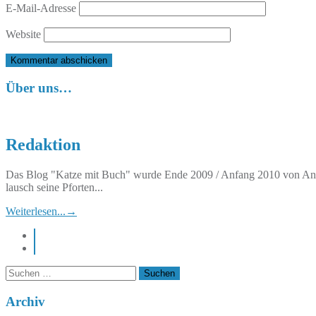
E-Mail-Adresse
Website
Über uns…
Redaktion
Das Blog "Katze mit Buch" wurde Ende 2009 / Anfang 2010 von Anett
lausch seine Pforten...
Weiterlesen...
→
instagram
pinterest
Suchen
nach:
Archiv