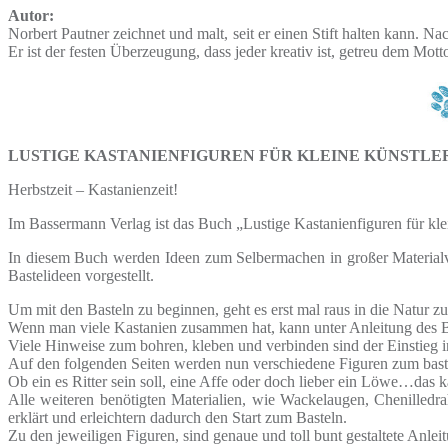
Autor:
Norbert Pautner zeichnet und malt, seit er einen Stift halten kann. Na
Er ist der festen Überzeugung, dass jeder kreativ ist, getreu dem Mo
LUSTIGE KASTANIENFIGUREN FÜR KLEINE KÜNSTLE
Herbstzeit – Kastanienzeit!
Im Bassermann Verlag ist das Buch „Lustige Kastanienfiguren für klei
In diesem Buch werden Ideen zum Selbermachen in großer Materialvie
Bastelideen vorgestellt.
Um mit den Basteln zu beginnen, geht es erst mal raus in die Natur 
Wenn man viele Kastanien zusammen hat, kann unter Anleitung des
Viele Hinweise zum bohren, kleben und verbinden sind der Einstieg 
Auf den folgenden Seiten werden nun verschiedene Figuren zum baste
Ob ein es Ritter sein soll, eine Affe oder doch lieber ein Löwe…das k
Alle weiteren benötigten Materialien, wie Wackelaugen, Chenilledra
erklärt und erleichtern dadurch den Start zum Basteln.
Zu den jeweiligen Figuren, sind genaue und toll bunt gestaltete Anleitu