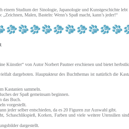
ch einem Studium der Sinologie, Japanologie und Kunstgeschichte lebt und
tto: „Zeichnen, Malen, Basteln: Wenn’s Spaß macht, kann’s jeder!“
R
ne Künstler“ von Autor Norbert Pautner erschienen und bietet herbstli
lfalt dargeboten. Hauptakteur des Buchthemas ist natürlich die Kast
zum Kastanien sammeln.
 Buches der Spaß gemeinsam beginnen.
in das Buch.
ln vorgestellt.
ann jeder selber entschieden, da es 20 Figuren zur Auswahl gibt.
ht, Schaschlikspieß, Korken, Farben und viele weitere Utensilien sin
ngsbilder dargestellt.