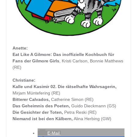
Anette:
Eat Like A Gilmore: Das inoffizielle Kochbuch für
Fans der Gilmore Girls
, Kristi Carlson, Bonnie Matthews
(RE)
Christiane:
Kalle und Kasimir 02. Die rätselhafte Wahrsagerin,
Mirjam Müntefering (RE)
Bitterer Calvados,
Catherine Simon (RE)
Das Geheimnis des Poeten,
Guido Dieckmann (GS)
Die Gesichter der Toten,
Petra Reski (RE)
Niemand ist bei den Kälbern,
Alina Herbing (GW)
E-Mail