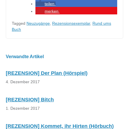
teilen
merken
Tagged
Neuzugänge
,
Rezensionsexemplar
,
Rund ums
Buch
Beitragsnavigation
Verwandte Artikel
[REZENSION] Der Plan (Hörspiel)
4. Dezember 2017
[REZENSION] Bitch
1. Dezember 2017
[REZENSION] Kommet, ihr Hirten (Hörbuch)