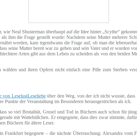
war, wie Neal Shusterman überhaupt auf die Idee hinter „Scythe“ geko
 als ihm die Frage gestellt wurde: Nachdem seine Mutter mehrere Schla
nährt werden, kam irgendwann die Frage auf, ob man die lebenserhalte
ass seine Mutter bereit war zu gehen und sein Vater und er wurden vo
chlechtere Arten gibt aus dem Leben zu scheiden als von den beiden M
 wählen und ihren Opfern nicht einfach eine Pille zum Sterben verab
e von LeselustLeseliebe
über den Weg, von der ich nicht wusste, dass s
ere Punkte der Veranstaltung im Besonderen herausgestrichen als ich.
ss so viel Brutalität, Grusel und Tod in Büchern auch schon für jünger
 gerade mit Wattebällchen. Er entgegnete, dass dies zwar stimmte, dafü
en Büchern für ältere Leser.
g in Frankfurt begegnete – die nächste Überraschung: Alexandra vom Fi