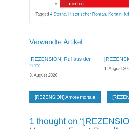
merken
Tagged
4 Sterne
,
Historischer Roman
,
Kerstin
,
Kri
Beitragsnavigation
Verwandte Artikel
[REZENSION] Ruf aus der
[REZENSIO
Tiefe
1. August 20
3. August 2026
[REZENSION] Amore mortale
[REZENS
1 thought on “
[REZENSION