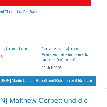
mi-Thriller
,
Luzifer
,
Reihe
N] Tutto bene
[REZENSION] Tante
Frances hat kein Herz für
26
Mörder (Hörbuch)
29. Juli 2026
ION] Martin Luther. Rebell und Reformator (Hörbuch)
] Matthew Corbett und die