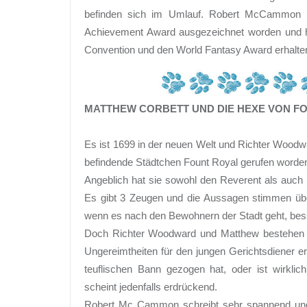
befinden sich im Umlauf. Robert McCammon i
Achievement Award ausgezeichnet worden und 
Convention und den World Fantasy Award erhalten.
MATTHEW CORBETT UND DIE HEXE VON F
Es ist 1699 in der neuen Welt und Richter Woodwa
befindende Städtchen Fount Royal gerufen word
Angeblich hat sie sowohl den Reverent als auch 
Es gibt 3 Zeugen und die Aussagen stimmen über
wenn es nach den Bewohnern der Stadt geht, bess
Doch Richter Woodward und Matthew bestehen auf
Ungereimtheiten für den jungen Gerichtsdiener er
teuflischen Bann gezogen hat, oder ist wirkli
scheint jedenfalls erdrückend.
Robert Mc Cammon schreibt sehr spannend und a