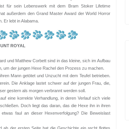
st für sein Lebenswerk mit dem Bram Stoker Lifetime
hat außerdem den Grand Master Award der World Horror
 Er lebt in Alabama.
OUNT ROYAL
rd und Matthew Corbett sind in das kleine, sich im Aufbau
en, um der jungen Hexe Rachel den Prozess zu machen.
ihren Mann getötet und Unzucht mit dem Teufel betrieben.
ein. Die Anklage lastet schwer auf der jungen Frau, die,
er gestern als morgen verbrannt werden soll.
 eine korrekte Verhandlung, in deren Verlauf sich viele
schließen. Doch liegt das daran, das die Hexe ihn in ihren
ch etwas faul an dieser Hexenverfolgung? Die Beweislast
b der ersten Seite hat die Geschichte ein recht flottes