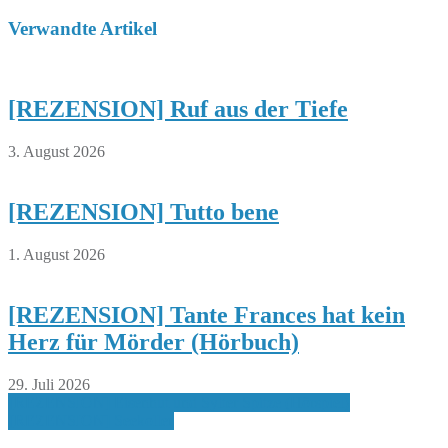
Verwandte Artikel
[REZENSION] Ruf aus der Tiefe
3. August 2026
[REZENSION] Tutto bene
1. August 2026
[REZENSION] Tante Frances hat kein
Herz für Mörder (Hörbuch)
29. Juli 2026
Beitragsnavigation
[REZENSION] Eisenhut und Sylter Spitze (Hörspiel)
[REZENSION] Seekoller