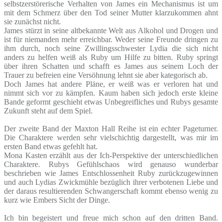
selbstzerstörerische Verhalten von James ein Mechanismus ist um
mit dem Schmerz über den Tod seiner Mutter klarzukommen ahnt
sie zunächst nicht.
James stürzt in seine altbekannte Welt aus Alkohol und Drogen und
ist für niemanden mehr erreichbar. Weder seine Freunde dringen zu
ihm durch, noch seine Zwillingsschwester Lydia die sich nicht
anders zu helfen weiß als Ruby um Hilfe zu bitten. Ruby springt
über ihren Schatten und schafft es James aus seinem Loch der
Trauer zu befreien eine Versöhnung lehnt sie aber kategorisch ab.
Doch James hat andere Pläne, er weiß was er verloren hat und
nimmt sich vor zu kämpfen. Kaum haben sich jedoch erste kleine
Bande geformt geschieht etwas Unbegreifliches und Rubys gesamte
Zukunft steht auf dem Spiel.
Der zweite Band der Maxton Hall Reihe ist ein echter Pageturner.
Die Charaktere werden sehr vielschichtig dargestellt, was mir im
ersten Band etwas gefehlt hat.
Mona Kasten erzählt aus der Ich-Perspektive der unterschiedlichen
Charaktere. Rubys Gefühlschaos wird genauso wunderbar
beschrieben wie James Entschlossenheit Ruby zurückzugewinnen
und auch Lydias Zwickmühle bezüglich ihrer verbotenen Liebe und
der daraus resultierenden Schwangerschaft kommt ebenso wenig zu
kurz wie Embers Sicht der Dinge.
Ich bin begeistert und freue mich schon auf den dritten Band.