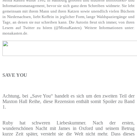
Mona Kasten wurde 1992 in Hamburg geboren und studierte Bibliotheks- und
Informationsmanagement, bevor sie sich ganz dem Schreiben widmete. Sie lebt
gemeinsam mit ihrem Mann und ihren Katzen sowie unendlich vielen Büchern
in Niedersachsen, liebt Koffein in jeglicher Form, lange Waldspaziergänge und
Tage, an denen sie nur schreiben kann. Die Autorin freut sich immer, von ihren
Lesern auf Twitter zu hören (@MonaKasten). Weitere Informationen unter:
monakasten.de.
SAVE YOU
Achtung, bei „Save You“ handelt es sich um den zweiten Teil der
Maxton Hall Reihe, diese Rezension enthält somit Spoiler zu Band
1.
Ruby hat schweren Liebeskummer. Nach der ersten,
wunderschönen Nacht mit James in Oxford und seinem Betrug
kurze Zeit später, versteht sie die Welt nicht mehr. Dass dieses