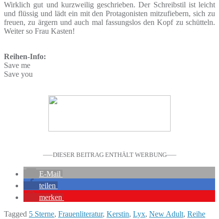
Wirklich gut und kurzweilig geschrieben. Der Schreibstil ist leicht
und flüssig und lädt ein mit den Protagonisten mitzufiebern, sich zu
freuen, zu ärgern und auch mal fassungslos den Kopf zu schütteln.
Weiter so Frau Kasten!
Reihen-Info:
Save me
Save you
—–DIESER BEITRAG ENTHÄLT WERBUNG—–
E-Mail
teilen
merken
Tagged
5 Sterne
,
Frauenliteratur
,
Kerstin
,
Lyx
,
New Adult
,
Reihe