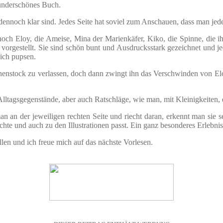
wunderschönes Buch.
 dennoch klar sind. Jedes Seite hat soviel zum Anschauen, dass man jed
noch Eloy, die Ameise, Mina der Marienkäfer, Kiko, die Spinne, die ih
l vorgestellt. Sie sind schön bunt und Ausdrucksstark gezeichnet und
lich pupsen.
nenstock zu verlassen, doch dann zwingt ihn das Verschwinden von Elo
lltagsgegenstände, aber auch Ratschläge, wie man, mit Kleinigkeiten
 an der jeweiligen rechten Seite und riecht daran, erkennt man sie se
hte und auch zu den Illustrationen passt. Ein ganz besonderes Erlebnis,
llen und ich freue mich auf das nächste Vorlesen.