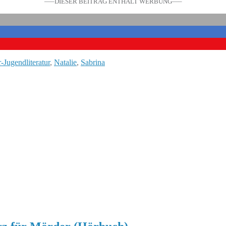
—–DIESER BEITRAG ENTHÄLT WERBUNG—–
-Jugendliteratur
,
Natalie
,
Sabrina