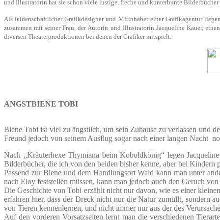
und Illustratorin hat sie schon viele lustige, freche und kunterbunte Bilderbücher 
Als leidenschaftlicher Grafikdesigner und Mitinhaber einer Grafikagentur liege
zusammen mit seiner Frau, der Autorin und Illustratorin Jacqueline Kauer, eine
diversen Theaterproduktionen bei denen der Grafiker mitspielt.
ANGSTBIENE TOBI
Biene Tobi ist viel zu ängstlich, um sein Zuhause zu verlassen und d
Freund jedoch von seinem Ausflug sogar nach einer langen Nacht noc
Nach „Kräuterhexe Thymiana beim Koboldkönig“ legen Jacqueline u
Bilderbücher, die ich von den beiden bisher kenne, aber bei Kindern p
Passend zur Biene und dem Handlungsort Wald kann man unter ander
nach Eloy feststellen müssen, kann man jedoch auch den Geruch von
Die Geschichte von Tobi erzählt nicht nur davon, wie es einer klein
erfahren hier, dass der Dreck nicht nur die Natur zumüllt, sondern a
von Tieren kennenlernen, und nicht immer nur aus der des Verursache
Auf den vorderen Vorsatzseiten lernt man die verschiedenen Tierar