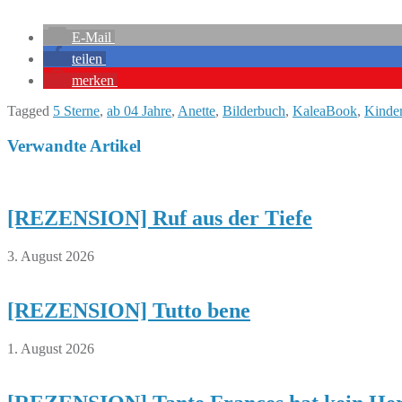
E-Mail
teilen
merken
Tagged
5 Sterne
,
ab 04 Jahre
,
Anette
,
Bilderbuch
,
KaleaBook
,
Kinder
Verwandte Artikel
[REZENSION] Ruf aus der Tiefe
3. August 2026
[REZENSION] Tutto bene
1. August 2026