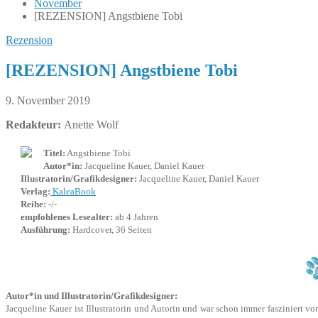
November
[REZENSION] Angstbiene Tobi
Rezension
[REZENSION] Angstbiene Tobi
9. November 2019
Redakteur:
Anette Wolf
Titel:
Angstbiene Tobi
Autor*in:
Jacqueline Kauer, Daniel Kauer
Illustratorin/Grafikdesigner:
Jacqueline Kauer, Daniel Kauer
Verlag:
KaleaBook
Reihe:
-/-
empfohlenes Lesealter:
ab 4 Jahren
Ausführung:
Hardcover, 36 Seiten
Autor*in und Illustratorin/Grafikdesigner:
Jacqueline Kauer ist Illustratorin und Autorin und war schon immer fasziniert v