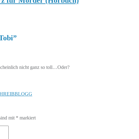
z für Mörder (Hörbuch)
Tobi
”
heinlich nicht ganz so toll…Oder?
 | SCHREIBBLOGG
sind mit
*
markiert