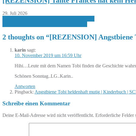
[REZENSION] Tante Frances hat kein Her
29. Juli 2026
Beitragsnavigation
[REZENSION] Eine Sternschnuppe im Schnee
[RUND UMS BUCH] Neuzugänge KW45
2 thoughts on “
[REZENSION] Angstbiene 
karin
sagt:
10. November 2019 um 16:59 Uhr
Hihi…Leute mit dem Namen Tobi finden die Geschichte wahrsc
Schönen Sonntag..LG..Karin..
Antworten
Pingback:
Angstbiene Tobi heldenhaft mutig | Kinderbuch
Schreibe einen Kommentar
Deine E-Mail-Adresse wird nicht veröffentlicht.
Erforderliche Felder 