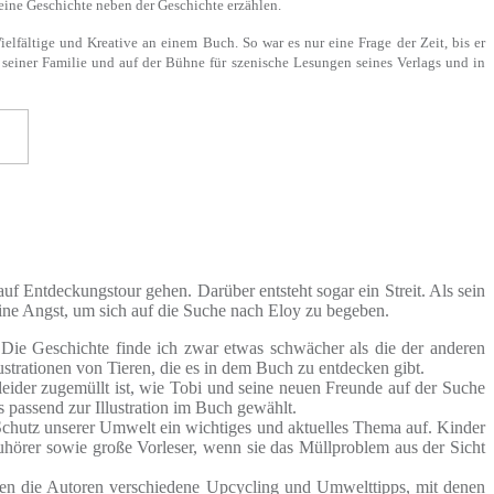
 kleine Geschichte neben der Geschichte erzählen.
elfältige und Kreative an einem Buch. So war es nur eine Frage der Zeit, bis er
i seiner Familie und auf der Bühne für szenische Lesungen seines Verlags und in
uf Entdeckungstour gehen. Darüber entsteht sogar ein Streit. Als sein
ine Angst, um sich auf die Suche nach Eloy zu begeben.
ie Geschichte finde ich zwar etwas schwächer als die der anderen
lustrationen von Tieren, die es in dem Buch zu entdecken gibt.
der zugemüllt ist, wie Tobi und seine neuen Freunde auf der Suche
passend zur Illustration im Buch gewählt.
 Schutz unserer Umwelt ein wichtiges und aktuelles Thema auf. Kinder
 Zuhörer sowie große Vorleser, wenn sie das Müllproblem aus der Sicht
eben die Autoren verschiedene Upcycling und Umwelttipps, mit denen