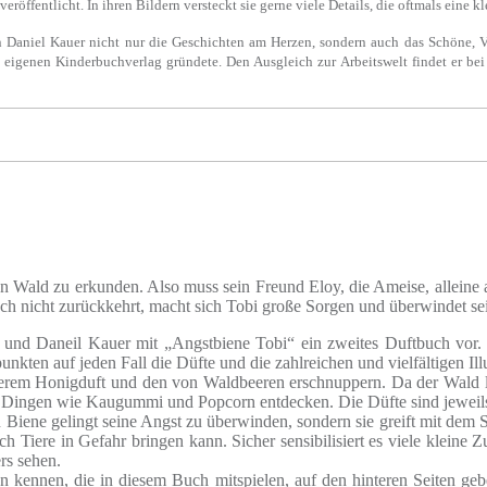
veröffentlicht. In ihren Bildern versteckt sie gerne viele Details, die oftmals eine
n Daniel Kauer nicht nur die Geschichten am Herzen, sondern auch das Schöne, Vi
n eigenen Kinderbuchverlag gründete. Den Ausgleich zur Arbeitswelt findet er be
en Wald zu erkunden. Also muss sein Freund Eloy, die Ameise, alleine a
h nicht zurückkehrt, macht sich Tobi große Sorgen und überwindet se
nd Daneil Kauer mit „Angstbiene Tobi“ ein zweites Duftbuch vor. D
unkten auf jeden Fall die Düfte und die zahlreichen und vielfältigen Il
em Honigduft und den von Waldbeeren erschnuppern. Da der Wald lei
 Dingen wie Kaugummi und Popcorn entdecken. Die Düfte sind jeweils 
en Biene gelingt seine Angst zu überwinden, sondern sie greift mit dem
uch Tiere in Gefahr bringen kann. Sicher sensibilisiert es viele kleine
rs sehen.
ten kennen, die in diesem Buch mitspielen, auf den hinteren Seiten g