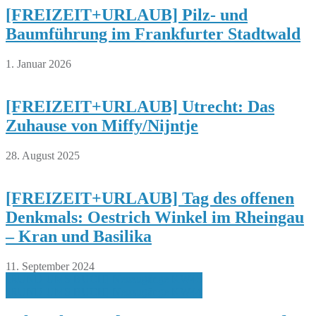
[FREIZEIT+URLAUB] Pilz- und
Baumführung im Frankfurter Stadtwald
1. Januar 2026
[FREIZEIT+URLAUB] Utrecht: Das
Zuhause von Miffy/Nijntje
28. August 2025
[FREIZEIT+URLAUB] Tag des offenen
Denkmals: Oestrich Winkel im Rheingau
– Kran und Basilika
11. September 2024
Beitragsnavigation
[RUND UMS BUCH] Neuzugänge KW43
[RUND UMS BUCH] Neuzugänge KW44