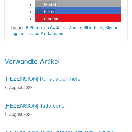
E-Mail
teilen
merken
Tagged
5 Sterne
,
ab 04 Jahre
,
Anette
,
Bilderbuch
,
Kinder-
Jugendliteratur
,
Kindermann
Beitragsnavigation
Verwandte Artikel
[REZENSION] Ruf aus der Tiefe
3. August 2026
[REZENSION] Tutto bene
1. August 2026
[REZENSION] Tante Frances hat kein Herz für