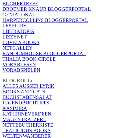
BÜCHERTREFF
DROEMER KNAUR BLOGGERPORTAL
GENIALOKAL
HARPERCOLLINS BLOGGERPORTAL
LESEJURY
LITERATOPIA
LIZZYNET
LOVELYBOOKS
NETGALLEY
RANDOMHOUSE BLOGGERPORTAL
THALIA BOOK CIRCLE
VORABLESEN
VORABSPIELEN
BLOGROLL:
ALLES AUSSER LYRIK
BOOKS AND CATS
BUCHSTABENSALAT
JUGENDBUCHTIPPS
KASIMIRA
KATHRINEVERDEEN
MAGENTRATZERL
NETTEBÜCHERKISTE
TEALICIOUS BOOKS
WELTENWANDERER