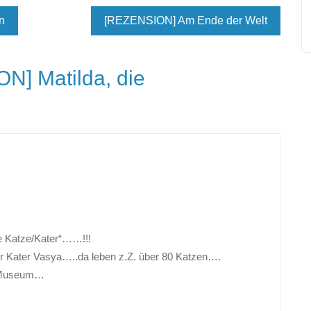
n
[REZENSION] Am Ende der Welt
N] Matilda, die
ne Katze/Kater“……!!!
r Kater Vasya…..da leben z.Z. über 80 Katzen….
im Museum…