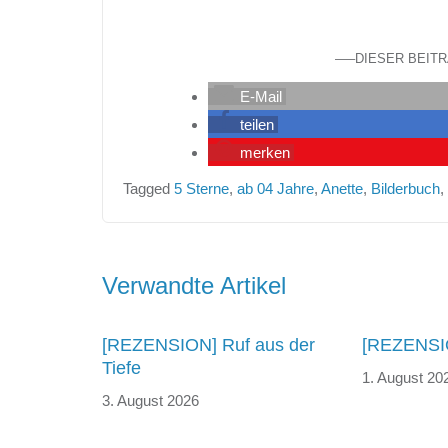
—–DIESER BEIT
E-Mail
teilen
merken
Tagged
5 Sterne
,
ab 04 Jahre
,
Anette
,
Bilderbuch
,
Beitragsnavigation
Verwandte Artikel
[REZENSION] Ruf aus der
[REZENSIO
Tiefe
1. August 20
3. August 2026