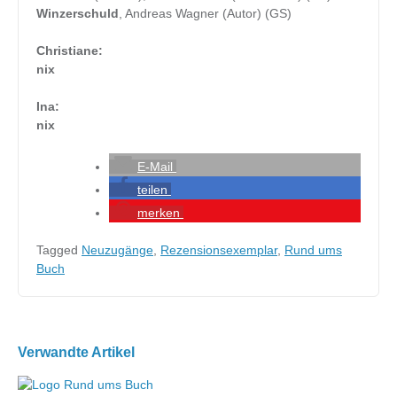
Winzerschuld
, Andreas Wagner (Autor) (GS)
Christiane:
nix
Ina:
nix
E-Mail
teilen
merken
Tagged
Neuzugänge
,
Rezensionsexemplar
,
Rund ums
Buch
Beitragsnavigation
Verwandte Artikel