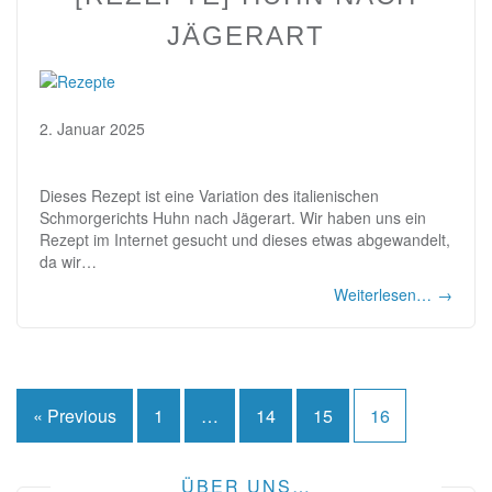
JÄGERART
2. Januar 2025
Dieses Rezept ist eine Variation des italienischen
Schmorgerichts Huhn nach Jägerart. Wir haben uns ein
Rezept im Internet gesucht und dieses etwas abgewandelt,
da wir…
Weiterlesen…
→
Seitennummerierung
« Previous
1
…
14
15
16
der
ÜBER UNS…