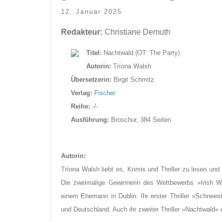
12. Januar 2025
Redakteur:
Christiane Demuth
Titel:
Nachtwald (OT: The Party)
Autorin:
Tríona Walsh
Übersetzerin:
Birgit Schmitz
Verlag:
Fischer
Reihe:
-/-
Ausführung:
Broschur, 384 Seiten
Autorin:
Tríona Walsh liebt es, Krimis und Thriller zu lesen und
Die zweimalige Gewinnerin des Wettbewerbs »Irish Wri
einem Ehemann in Dublin. Ihr erster Thriller »Schneestu
und Deutschland. Auch ihr zweiter Thriller »Nachtwald« e