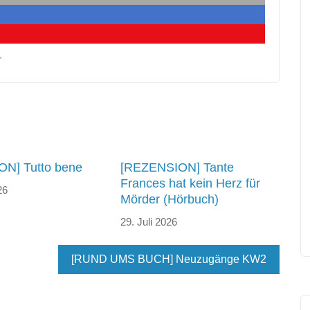
r
N] Tutto bene
[REZENSION] Tante
Frances hat kein Herz für
26
Mörder (Hörbuch)
29. Juli 2026
[RUND UMS BUCH] Neuzugänge KW2