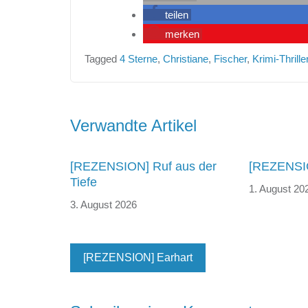
teilen
merken
Tagged
4 Sterne
,
Christiane
,
Fischer
,
Krimi-Thrille
Beitragsnavigation
Verwandte Artikel
[REZENSION] Ruf aus der
[REZENSIO
Tiefe
1. August 20
3. August 2026
[REZENSION] Earhart