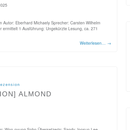
2025
n Autor: Eberhard Michaely Sprecher: Carsten Wilhelm
r ermittelt 1 Ausführung: Ungekürzte Lesung, ca. 271
Weiterlesen…
→
ezension
ION] ALMOND
rin: Won-pyung Sohn Übersetzerin: Sandy Joosun Lee