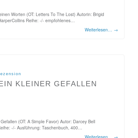
inen Worten (OT: Letters To The Lost) Autorin: Brigid
HarperCollins Reihe: -/- empfohlenes…
Weiterlesen…
→
ezension
EIN KLEINER GEFALLEN
 Gefallen (OT: A Simple Favor) Autor: Darcey Bell
 Reihe: -/- Ausführung: Taschenbuch, 400…
Weiterlesen…
→