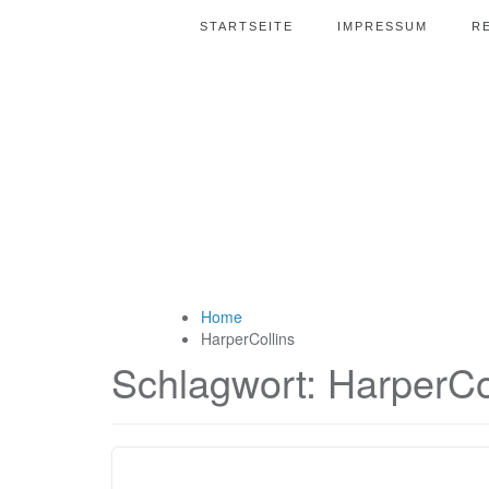
STARTSEITE
IMPRESSUM
R
Home
HarperCollins
Schlagwort:
HarperCo