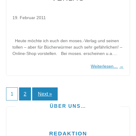
19. Februar 2011
Heute möchte ich euch den moses.-Verlag und seinen
tollen – aber für Bücherwürmer auch sehr gefährlichen! –
Online-Shop vorstellen. Bei moses. erscheinen u.a.…
Weiterlesen…
→
1
2
Next »
Seitennummerierung
der
ÜBER UNS…
Beiträge
REDAKTION