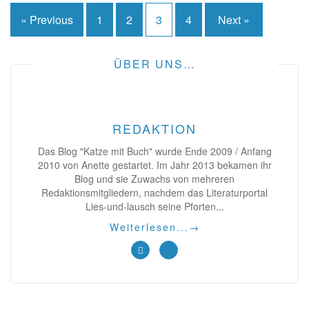
Seitennummerierung
« Previous
1
2
3
4
Next »
der
Beiträge
ÜBER UNS…
REDAKTION
Das Blog "Katze mit Buch" wurde Ende 2009 / Anfang
2010 von Anette gestartet. Im Jahr 2013 bekamen ihr
Blog und sie Zuwachs von mehreren
Redaktionsmitgliedern, nachdem das Literaturportal
Lies-und-lausch seine Pforten...
Weiterlesen...
→