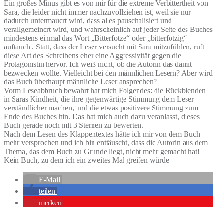
Ein großes Minus gibt es von mir für die extreme Verbittertheit von
Sara, die leider nicht immer nachzuvollziehen ist, weil sie nur
dadurch untermauert wird, dass alles pauschalisiert und
verallgemeinert wird, und wahrscheinlich auf jeder Seite des Buches
mindestens einmal das Wort „Bitterfotze“ oder „bitterfotzig“
auftaucht. Statt, dass der Leser versucht mit Sara mitzufühlen, ruft
diese Art des Schreibens eher eine Aggressivität gegen die
Protagonistin hervor. Ich weiß nicht, ob die Autorin das damit
bezwecken wollte. Vielleicht bei den männlichen Lesern? Aber wird
das Buch überhaupt männliche Leser ansprechen?
Vorm Leseabbruch bewahrt hat mich Folgendes: die Rückblenden
in Saras Kindheit, die ihre gegenwärtige Stimmung dem Leser
verständlicher machen, und die etwas positivere Stimmung zum
Ende des Buches hin. Das hat mich auch dazu veranlasst, dieses
Buch gerade noch mit 3 Sternen zu bewerten.
Nach dem Lesen des Klappentextes hätte ich mir von dem Buch
mehr versprochen und ich bin enttäuscht, dass die Autorin aus dem
Thema, das dem Buch zu Grunde liegt, nicht mehr gemacht hat!
Kein Buch, zu dem ich ein zweites Mal greifen würde.
E-Mail
teilen
merken