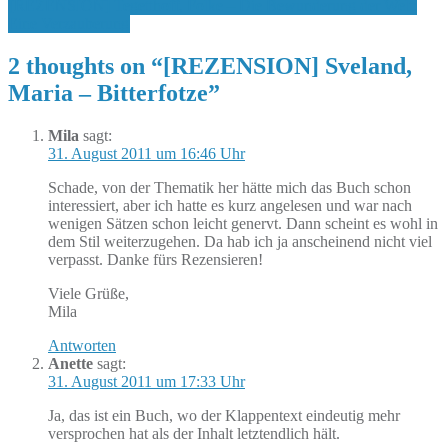
[REZENSION] Tegetthoff, Folke – Die Bewunderung der Welt:
Eine Verzauberung
2 thoughts on “
[REZENSION] Sveland,
Maria – Bitterfotze
”
Mila
sagt:
31. August 2011 um 16:46 Uhr
Schade, von der Thematik her hätte mich das Buch schon
interessiert, aber ich hatte es kurz angelesen und war nach
wenigen Sätzen schon leicht genervt. Dann scheint es wohl in
dem Stil weiterzugehen. Da hab ich ja anscheinend nicht viel
verpasst. Danke fürs Rezensieren!
Viele Grüße,
Mila
Antworten
Anette
sagt:
31. August 2011 um 17:33 Uhr
Ja, das ist ein Buch, wo der Klappentext eindeutig mehr
versprochen hat als der Inhalt letztendlich hält.