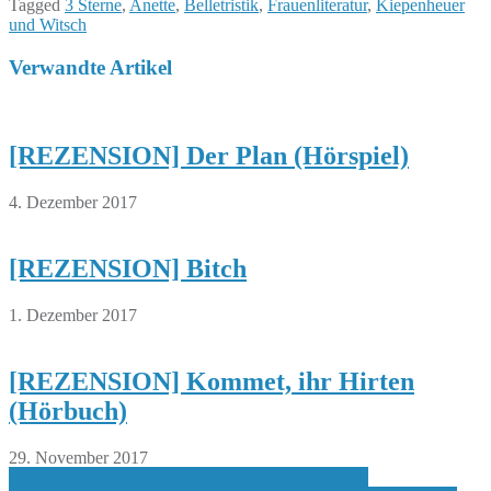
Tagged
3 Sterne
,
Anette
,
Belletristik
,
Frauenliteratur
,
Kiepenheuer
und Witsch
Verwandte Artikel
[REZENSION] Der Plan (Hörspiel)
4. Dezember 2017
[REZENSION] Bitch
1. Dezember 2017
[REZENSION] Kommet, ihr Hirten
(Hörbuch)
29. November 2017
Beitragsnavigation
[REZENSION] Steinbauer, Bettina – Zwei im Sinn