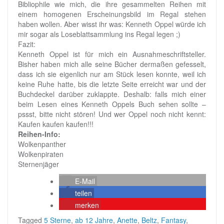
Bibliophile wie mich, die ihre gesammelten Reihen mit
einem homogenen Erscheinungsbild im Regal stehen
haben wollen. Aber wisst ihr was: Kenneth Oppel würde ich
mir sogar als Loseblattsammlung ins Regal legen ;)
Fazit:
Kenneth Oppel ist für mich ein Ausnahmeschriftsteller.
Bisher haben mich alle seine Bücher dermaßen gefesselt,
dass ich sie eigenlich nur am Stück lesen konnte, weil ich
keine Ruhe hatte, bis die letzte Seite erreicht war und der
Buchdeckel darüber zuklappte. Deshalb: falls mich einer
beim Lesen eines Kenneth Oppels Buch sehen sollte –
pssst, bitte nicht stören! Und wer Oppel noch nicht kennt:
Kaufen kaufen kaufen!!!
Reihen-Info:
Wolkenpanther
Wolkenpiraten
Sternenjäger
E-Mail
teilen
merken
Tagged
5 Sterne
,
ab 12 Jahre
,
Anette
,
Beltz
,
Fantasy
,