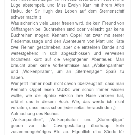
Lüge abstempelt, und Miss Evelyn Karr mit ihrem Affen
Haiku, der Sir Hugh das Leben auf dem Sternenschiff
schwer macht ;)
Was sicherlich viele Leser freuen wird, die kein Freund von
Cliffhangern bei Buchreihen sind oder vielleicht gar keine
Buchreihen mögen: Kenneth Oppel hat zwar mit seiner
Fledermaussaga und den Abenteuern von Matt und Kate
zwei Reihen geschrieben, aber die einzelnen Bände sind
weitestgehend in sich abgeschlossen und verweisen
höchstens kurz auf die vergangenen Abenteuer. Man
braucht aber keine Vorkenntnisse aus „Wolkenpanther“
und „Wolkenpiraten“, um an „Sternenjäger“ Spaß zu
haben.
Wer jetzt immer noch nicht davon überzeugt ist, dass man
Kenneth Oppel lesen MUSS: wer schon immer wissen
wollte, wie die Sphinx wirklich ihre Nase verloren hat,
erfährt das in diesem Buch. Wie, das werde ich nicht
verraten, dass muss schon jeder selbst herausfinden ;)
Aufmachung des Buches:
„Wolkenpanther“, „Wolkenpiraten“ und „Sternenjäger“
geben von der Covergestaltung überhaupt kein
zusammengehöriges Bild ab. Eigentlich eine Sünde für