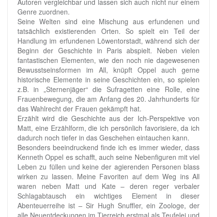
Autoren vergleichbar und lassen sich auch nicht nur einem
Genre zuordnen.
Seine Welten sind eine Mischung aus erfundenen und
tatsächlich existierenden Orten. So spielt ein Teil der
Handlung im erfundenen Löwentorstadt, während sich der
Beginn der Geschichte in Paris abspielt. Neben vielen
fantastischen Elementen, wie den noch nie dagewesenen
Bewusstseinsformen im All, knüpft Oppel auch gerne
historische Elemente in seine Geschichten ein, so spielen
z.B. in „Sternenjäger“ die Sufragetten eine Rolle, eine
Frauenbewegung, die am Anfang des 20. Jahrhunderts für
das Wahlrecht der Frauen gekämpft hat.
Erzählt wird die Geschichte aus der Ich-Perspektive von
Matt, eine Erzählform, die ich persönlich favorisiere, da ich
dadurch noch tiefer in das Geschehen eintauchen kann.
Besonders beeindruckend finde ich es immer wieder, dass
Kenneth Oppel es schafft, auch seine Nebenfiguren mit viel
Leben zu füllen und keine der agierenden Personen blass
wirken zu lassen. Meine Favoriten auf dem Weg ins All
waren neben Matt und Kate – deren reger verbaler
Schlagabtausch ein wichtiges Element in dieser
Abenteuerreihe ist – Sir Hugh Snuffler, ein Zoologe, der
alle Neuentdeckungen im Tierreich erstmal als Teufelei und