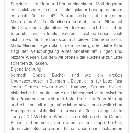
Spezialistin für Flora und Fauna eingeladen, Matt dagegen
muss sich zuerst in einem Trainingslager behaupten, bevor
es auch für ihn heißt: Sternenschiffer auf der ersten
Mission ins All! Die Starclimber hebt ab und im All macht
die Crew eine unglaubliche Entdeckung: auch hier – ohne
Sauerstoff und im totalen Vakuum – gibt es Leben! Doch
nicht alles läuft reibungslos auf dieser Sternenmission.
Matts Nerven liegen blank, denn seine große Liebe Kate
trägt den Verlobungsring eines anderen am Finger, und
bizzare Wesen aus dem All drohen die Rückkehr zur Erde
scheitern zu lassen.
Eigene Meinung:
Kenneth Oppels Bücher sind wie ein großes
Überraschungsei in Buchform. Eigentlich ist für Leser fast
jeden Genres etwas dabei: Fantasy, Science Fiction,
historische Elemente und eine Liebesgeschichte zwischen
den Protagonisten Matt und Kate. Es ist ein Buch für jung
und alt, und mit einer männlichen sowie auch weiblichen
Hauptperson sicherlich interessant für lesebegeisterte
Jungs UND Mädchen. Wenn es eine Schublade für Oppels
Bücher geben sollte, dann kann sie nur Oppel heißen,
denn seine Bücher sind mit keinen anderen mir bekannten