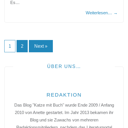
Es…
Weiterlesen…
→
Seitennummerierung
1
2
Next »
der
Beiträge
ÜBER UNS…
REDAKTION
Das Blog "Katze mit Buch" wurde Ende 2009 / Anfang
2010 von Anette gestartet. Im Jahr 2013 bekamen ihr
Blog und sie Zuwachs von mehreren
Redaktionsmitgliedern, nachdem das Literaturportal