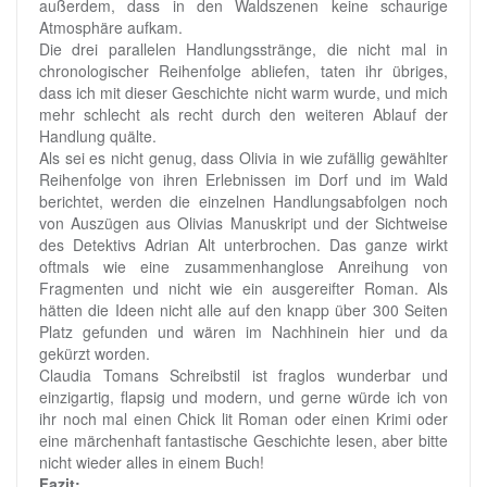
außerdem, dass in den Waldszenen keine schaurige
Atmosphäre aufkam.
Die drei parallelen Handlungsstränge, die nicht mal in
chronologischer Reihenfolge abliefen, taten ihr übriges,
dass ich mit dieser Geschichte nicht warm wurde, und mich
mehr schlecht als recht durch den weiteren Ablauf der
Handlung quälte.
Als sei es nicht genug, dass Olivia in wie zufällig gewählter
Reihenfolge von ihren Erlebnissen im Dorf und im Wald
berichtet, werden die einzelnen Handlungsabfolgen noch
von Auszügen aus Olivias Manuskript und der Sichtweise
des Detektivs Adrian Alt unterbrochen. Das ganze wirkt
oftmals wie eine zusammenhanglose Anreihung von
Fragmenten und nicht wie ein ausgereifter Roman. Als
hätten die Ideen nicht alle auf den knapp über 300 Seiten
Platz gefunden und wären im Nachhinein hier und da
gekürzt worden.
Claudia Tomans Schreibstil ist fraglos wunderbar und
einzigartig, flapsig und modern, und gerne würde ich von
ihr noch mal einen Chick lit Roman oder einen Krimi oder
eine märchenhaft fantastische Geschichte lesen, aber bitte
nicht wieder alles in einem Buch!
Fazit: