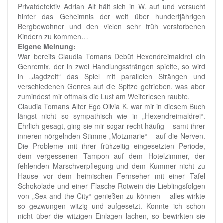
Privatdetektiv Adrian Alt hält sich in W. auf und versucht
hinter das Geheimnis der weit über hundertjährigen
Bergbewohner und den vielen sehr früh verstorbenen
Kindern zu kommen…
Eigene Meinung:
War bereits Claudia Tomans Debüt Hexendreimaldrei ein
Genremix, der in zwei Handlungssträngen spielte, so wird
in „Jagdzeit“ das Spiel mit parallelen Strängen und
verschiedenen Genres auf die Spitze getrieben, was aber
zumindest mir oftmals die Lust am Weiterlesen raubte.
Claudia Tomans Alter Ego Olivia K. war mir in diesem Buch
längst nicht so sympathisch wie in „Hexendreimaldrei“.
Ehrlich gesagt, ging sie mir sogar recht häufig – samt ihrer
inneren nörgelnden Stimme „Motzmarie“ – auf die Nerven.
Die Probleme mit ihrer frühzeitig eingesetzten Periode,
dem vergessenen Tampon auf dem Hotelzimmer, der
fehlenden Marschverpflegung und dem Kummer nicht zu
Hause vor dem heimischen Fernseher mit einer Tafel
Schokolade und einer Flasche Rotwein die Lieblingsfolgen
von „Sex and the City“ genießen zu können – alles wirkte
so gezwungen witzig und aufgesetzt. Konnte ich schon
nicht über die witzigen Einlagen lachen, so bewirkten sie