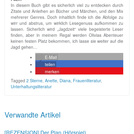
In diesem Buch gibt es sicherlich viel zu entdecken durch
Zitate und Anleihen an Bücher und Märchen, und den Mix
mehrerer Genres. Doch inhaltlich finde ich die Abfolge zu
wirr und abstrus, um wirklich Lesegenuss aufkommen zu
lassen. Sicherlich wird „Jagdzeit“ viele begeisterte Leser
finden, aber in meinem Regal werden Olivias Abenteuer
keinen festen Platz bekommen, ich lasse sie weiter auf die
Jagd gehen…
E-Mail
teilen
merken
Tagged
2 Sterne
,
Anette
,
Diana
,
Frauenliteratur
,
Unterhaltungsliteratur
Beitragsnavigation
Verwandte Artikel
[REZENSION] Der Plan (Hörspiel)